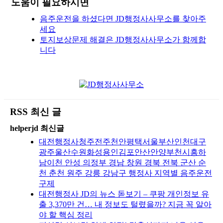
도움이 필요하시면
음주운전을 하셨다면 JD행정사사무소를 찾아주
세요
토지보상문제 해결은 JD행정사사무소가 함께합
니다
RSS 최신 글
helperjd 최신글
대전행정사청주전주천안평택서울부산인천대구
광주울산수원화성용인김포안산안양부천시흥하
남이천 안성 의정부 경남 창원 경북 전북 군산 순
천 춘천 원주 강릉 강남구 행정사 지역별 음주운전
구제
대전행정사 JD의 뉴스 돋보기 – 쿠팡 개인정보 유
출 3,370만 건… 내 정보도 털렸을까? 지금 꼭 알아
야 할 핵심 정리