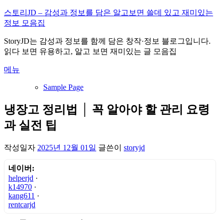
내
스토리JD – 감성과 정보를 담은 알고보면 쓸데 있고 재미있는
용
정보 모음집
으
StoryJD는 감성과 정보를 함께 담은 창작·정보 블로그입니다.
로
읽다 보면 유용하고, 알고 보면 재미있는 글 모음집
바
로
메뉴
가
기
Sample Page
냉장고 정리법 │ 꼭 알아야 할 관리 요령
과 실전 팁
작성일자
2025년 12월 01일
글쓴이
storyjd
네이버:
helperjd
·
k14970
·
kang611
·
rentcarjd