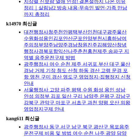
지상렬 신보람 열애 인정! 결혼설까지 나온 이유
정리｜살림남2 방송 내용·무속인 발언·가족 만남
까지 총정리
k14970 최신글
대전행정사청주천안평택부산인천대구광주울산
수원화성용인김포안산군포안양부천시흥하남여
주의정부양주남양주경남창원진주김해양산창녕
행정사경북포항익산나주춘천홍천제주 송파구 지
역별 음주운전구제 방법
광주행정사 여수 순천 제주 서귀포 부산 대구 울산
경남 거제 기장 청도 산청 하동 경산 고령 문경 포
항 영천 구미 경산 영도구 영업정지·집행정지 신청
안내
서울행정사 고양 파주 평택 수원 화성 용인 성남
안성 의정부 김포 일산 구리 남양주 은평구 강남구
강북구 관악구 마포구 서초구 과천 양평 오산 의왕
영업정지구제 안내
kang611 최신글
광주행정사 동구 서구 남구 북구 광산구 목포음주
운전구제 비용 및 방법 여수 순천 나주 광양 담양