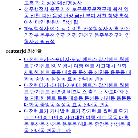
고흥 화순 장성 대전행정사
청주행정사 충주 제천 보은음주운전구제 옥천 영
동 진천 괴산 음성 단양 금산 부여 서천 청양 홍상
예산 태안 탄원서 작성 팁
하남행정사 여주 광주 이천 안성행정사 시흥 안산
의정부 동두천 양평 가평 연천군 음주운전구제 양
형자료 필요성
rentcarjd 최신글
대전렌트카 스포티지·모닝 렌트카 장기렌트 월렌
트 단기렌트 SUV 경차 여행 렌트 사고대차 신형
저렴한 렌트 목동 대흥동 둔산동 산천동 용문동 대
화동 중앙동 삼성동 효동 산내동 변동
대전렌터카 소나타·아반테 렌트카 장기렌트 월렌
트 단기렌트 전연령 비즈니스 출퇴근 사고대차 신
형 저렴한 렌트 목동 대흥동 둔산동 산천동 용문동
대화동 중앙동 삼성동 효동 산내동 변동
대전렌트카 카니발 렌트카 장기렌트 월렌트 단기
렌트 9인승 11인승 사고대차 여행 렌트 목동 대흥
동 둔산동 산천동 용문동 대화동 중앙동 삼성동 효
동 산내동 변동렌트카