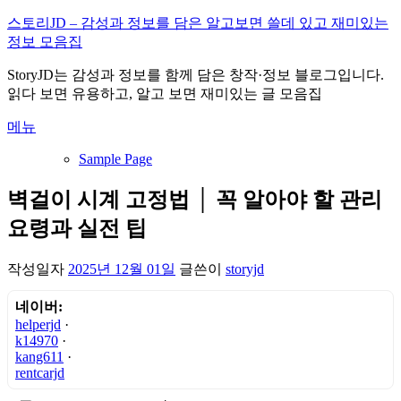
내
스토리JD – 감성과 정보를 담은 알고보면 쓸데 있고 재미있는
용
정보 모음집
으
StoryJD는 감성과 정보를 함께 담은 창작·정보 블로그입니다.
로
읽다 보면 유용하고, 알고 보면 재미있는 글 모음집
바
로
메뉴
가
기
Sample Page
벽걸이 시계 고정법 │ 꼭 알아야 할 관리
요령과 실전 팁
작성일자
2025년 12월 01일
글쓴이
storyjd
네이버:
helperjd
·
k14970
·
kang611
·
rentcarjd