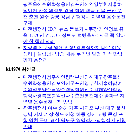
광주울산수원화성용인김포안산안양부천시흥하
남이천 안성 의정부 경남 창원 경북 전북 군산 순
천 춘천 원주 강릉 강남구 행정사 지역별 음주운전
구제
대전행정사 JD의 뉴스 돋보기 – 쿠팡 개인정보 유
출 3,370만 건… 내 정보도 털렸을까? 지금 꼭 알아
야 할 핵심 정리
지상렬 신보람 열애 인정! 결혼설까지 나온 이유
정리｜살림남2 방송 내용·무속인 발언·가족 만남
까지 총정리
k14970 최신글
대전행정사청주천안평택부산인천대구광주울산
수원화성용인김포안산군포안양부천시흥하남여
주의정부양주남양주경남창원진주김해양산창녕
행정사경북포항익산나주춘천홍천제주 송파구 지
역별 음주운전구제 방법
광주행정사 여수 순천 제주 서귀포 부산 대구 울산
경남 거제 기장 청도 산청 하동 경산 고령 문경 포
항 영천 구미 경산 영도구 영업정지·집행정지 신청
안내