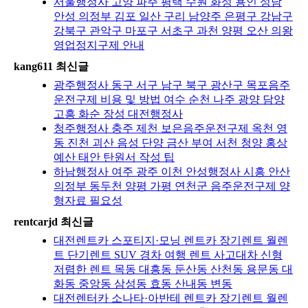
서울행정사 고양 파주 평택 수원 화성 용인 성남
안성 의정부 김포 일산 구리 남양주 은평구 강남구
강북구 관악구 마포구 서초구 과천 양평 오산 의왕
영업정지구제 안내
kang611 최신글
광주행정사 동구 서구 남구 북구 광산구 목포음주
운전구제 비용 및 방법 여수 순천 나주 광양 담양
고흥 화순 장성 대전행정사
청주행정사 충주 제천 보은음주운전구제 옥천 영
동 진천 괴산 음성 단양 금산 부여 서천 청양 홍상
예산 태안 탄원서 작성 팁
하남행정사 여주 광주 이천 안성행정사 시흥 안산
의정부 동두천 양평 가평 연천군 음주운전구제 양
형자료 필요성
rentcarjd 최신글
대전렌트카 스포티지·모닝 렌트카 장기렌트 월렌
트 단기렌트 SUV 경차 여행 렌트 사고대차 신형
저렴한 렌트 목동 대흥동 둔산동 산천동 용문동 대
화동 중앙동 삼성동 효동 산내동 변동
대전렌터카 소나타·아반테 렌트카 장기렌트 월렌