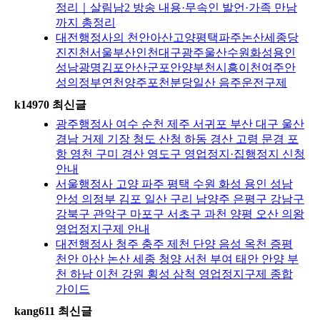
정리｜살림남2 방송 내용·무속인 발언·가족 만남
까지 총정리
대전행정사의 천안아산고양평택파주논산세종당
진진천서울부산인천대구광주울산수원화성용인
성남광명김포안산군포안양부천시흥이천여주안
성의정부연천양주포천분당일산 음주운전구제
k14970 최신글
광주행정사 여수 순천 제주 서귀포 부산 대구 울산
경남 거제 기장 청도 산청 하동 경산 고령 문경 포
항 영천 구미 경산 영도구 영업정지·집행정지 신청
안내
서울행정사 고양 파주 평택 수원 화성 용인 성남
안성 의정부 김포 일산 구리 남양주 은평구 강남구
강북구 관악구 마포구 서초구 과천 양평 오산 의왕
영업정지구제 안내
대전행정사 청주 충주 제천 단양 음성 옥천 증평
천안 아산 논산 세종 청양 서천 부여 태안 안양 부
천 하남 이천 강원 횡성 삼척 영업정지구제 종합
가이드
kang611 최신글