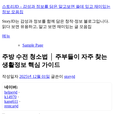
내
스토리JD – 감성과 정보를 담은 알고보면 쓸데 있고 재미있는
용
정보 모음집
으
StoryJD는 감성과 정보를 함께 담은 창작·정보 블로그입니다.
로
읽다 보면 유용하고, 알고 보면 재미있는 글 모음집
바
로
메뉴
가
기
Sample Page
주방 수전 청소법 │ 주부들이 자주 찾는
생활정보 핵심 가이드
작성일자
2025년 12월 01일
글쓴이
storyjd
네이버:
helperjd
·
k14970
·
kang611
·
rentcarjd