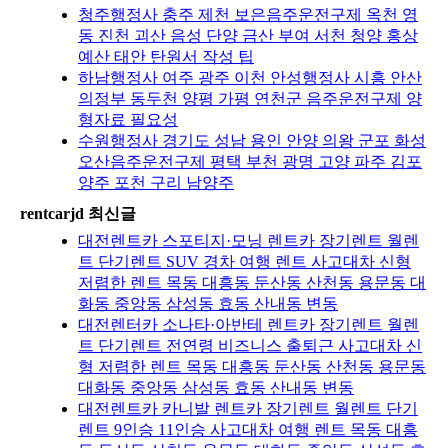
청주행정사 충주 제천 보은음주운전구제 옥천 영
동 진천 괴산 음성 단양 금산 부여 서천 청양 홍상
예산 태안 탄원서 작성 팁
하남행정사 여주 광주 이천 안성행정사 시흥 안산
의정부 동두천 양평 가평 연천군 음주운전구제 양
형자료 필요성
수원행정사 경기도 성남 용인 안양 의왕 군포 화성
오산음주운전구제 평택 부천 광명 고양 파주 김포
양주 포천 구리 남양주
rentcarjd 최신글
대전렌트카 스포티지·모닝 렌트카 장기렌트 월렌
트 단기렌트 SUV 경차 여행 렌트 사고대차 신형
저렴한 렌트 목동 대흥동 둔산동 산천동 용문동 대
화동 중앙동 삼성동 효동 산내동 변동
대전렌터카 소나타·아반테 렌트카 장기렌트 월렌
트 단기렌트 전연령 비즈니스 출퇴근 사고대차 신
형 저렴한 렌트 목동 대흥동 둔산동 산천동 용문동
대화동 중앙동 삼성동 효동 산내동 변동
대전렌트카 카니발 렌트카 장기렌트 월렌트 단기
렌트 9인승 11인승 사고대차 여행 렌트 목동 대흥