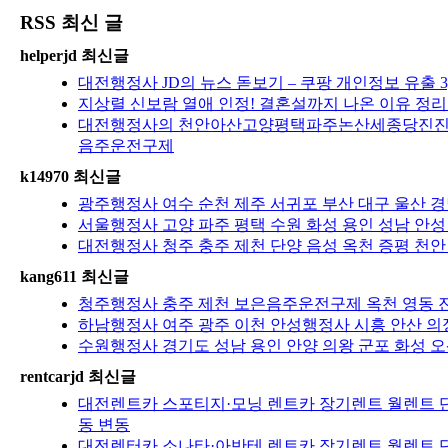
RSS 최신 글
helperjd 최신글
대전행정사 JD의 뉴스 돋보기 – 쿠팡 개인정보 유출 3
지상렬 신보람 열애 인정! 결혼설까지 나온 이유 정
대전행정사의 천안아산고양평택파주논산세종당진
음주운전구제
k14970 최신글
광주행정사 여수 순천 제주 서귀포 부산 대구 울산 경
서울행정사 고양 파주 평택 수원 화성 용인 성남 안성
대전행정사 청주 충주 제천 단양 음성 옥천 증평 천안
kang611 최신글
청주행정사 충주 제천 보은음주운전구제 옥천 영동 진천
하남행정사 여주 광주 이천 안성행정사 시흥 안산 의
수원행정사 경기도 성남 용인 안양 의왕 군포 화성 
rentcarjd 최신글
대전렌트카 스포티지·모닝 렌트카 장기렌트 월렌트 단
동 변동
대전렌터카 소나타·아반테 렌트카 장기렌트 월렌트 단