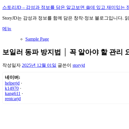
내
스토리JD – 감성과 정보를 담은 알고보면 쓸데 있고 재미있는 
용
StoryJD는 감성과 정보를 함께 담은 창작·정보 블로그입니다.
으
로
메뉴
바
로
Sample Page
가
기
보일러 동파 방지법 │ 꼭 알아야 할 관리 
작성일자
2025년 12월 01일
글쓴이
storyjd
네이버:
helperjd
·
k14970
·
kang611
·
rentcarjd