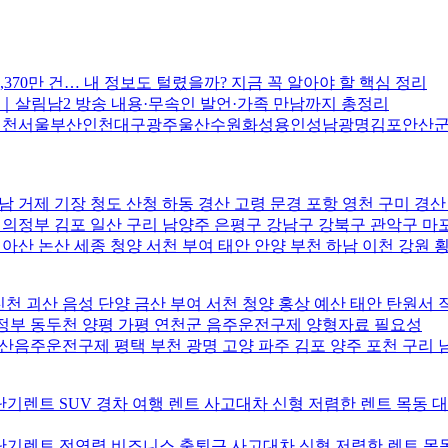
,370만 건… 내 정보도 털렸을까? 지금 꼭 알아야 할 핵심 정리
리｜살림남2 방송 내용·무속인 발언·가족 만남까지 총정리
진천서울부산인천대구광주울산수원화성용인성남광명김포안산
남 거제 기장 청도 산청 하동 경산 고령 문경 포항 영천 구미 경
 의정부 김포 일산 구리 남양주 은평구 강남구 강북구 관악구 마
 아산 논산 세종 청양 서천 부여 태안 안양 부천 하남 이천 강원
 괴산 음성 단양 금산 부여 서천 청양 홍상 예산 태안 탄원서 
정부 동두천 양평 가평 연천군 음주운전구제 양형자료 필요성
오산음주운전구제 평택 부천 광명 고양 파주 김포 양주 포천 구리 
기렌트 SUV 경차 여행 렌트 사고대차 신형 저렴한 렌트 목동 
기렌트 전연령 비즈니스 출퇴근 사고대차 신형 저렴한 렌트 목동