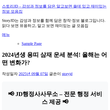
내
스토리JD – 감성과 정보를 담은 알고보면 쓸데 있고 재미있는
용
정보 모음집
으
StoryJD는 감성과 정보를 함께 담은 창작·정보 블로그입니다.
로
읽다 보면 유용하고, 알고 보면 재미있는 글 모음집
바
로
메뉴
가
기
Sample Page
2024년생 용띠 삼재 운세 분석! 올해는 어
떤 변화가?
작성일자
2025년 09월 07일
글쓴이
storyjd
📢 JD행정사사무소 – 전문 행정 서비
스 제공 📢