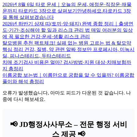
2026년 8월 6일 타로 운세｜오늘의 운세, 애정운·직장운·재물
운까지 타로카드 3장으로 살펴보기안녕하세요.타로카드 3장
을 통해 살펴보겠습니다
2026년 하반기 삼재 띠(토끼·양·돼지) 완벽 종합 정리｜출생연
도·기간·조심해야 할 일과 리스크 관리 법 매일 여러분의 일상
에 꼭 필요한 건강·운세·생활 리스크 관리
탈모병원 추천 팩트체크! 실패 없는 병원 고르는 법 & 탈모약
핵심 정리 건강, 질병, 약 관련 알짜 정보만 프로페시아, 미녹시
딜, 피나스테리드, 두타스테리드
치매 조기검사 비용은 얼마? 검사방법·지원 대상·치매보험까
지 총정리
이름궁합 보는법｜이름만으로 궁합을 알 수 있을까? 이름궁합
풀이와 해석 총정리
오류가 발생했습니다, 아마도 피드가 다운된 것 같습니다. 나
중에 다시 해보세요.
📢 JD행정사사무소 – 전문 행정 서비
스 제공 📢