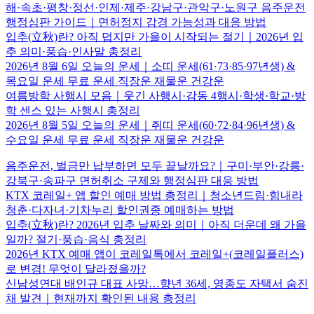
해·속초·평창·정선·인제·제주·강남구·관악구·노원구 음주운전
행정심판 가이드｜면허정지 감경 가능성과 대응 방법
입추(立秋)란? 아직 덥지만 가을이 시작되는 절기｜2026년 입
추 의미·풍습·인사말 총정리
2026년 8월 6일 오늘의 운세｜소띠 운세(61·73·85·97년생) &
목요일 운세 무료 운세 직장운 재물운 건강운
여름방학 사행시 모음｜웃긴 사행시·감동 4행시·학생·학교·방
학 센스 있는 사행시 총정리
2026년 8월 5일 오늘의 운세｜쥐띠 운세(60·72·84·96년생) &
수요일 운세 무료 운세 직장운 재물운 건강운
음주운전, 벌금만 납부하면 모두 끝날까요?｜구미·부안·강릉·
강북구·송파구 면허취소 구제와 행정심판 대응 방법
KTX 코레일+ 앱 할인 예매 방법 총정리｜청소년드림·힘내라
청춘·다자녀·기차누리 할인권종 예매하는 방법
입추(立秋)란? 2026년 입추 날짜와 의미｜아직 더운데 왜 가을
일까? 절기·풍습·음식 총정리
2026년 KTX 예매 앱이 코레일톡에서 코레일+(코레일플러스)
로 변경! 무엇이 달라졌을까?
신남성연대 배인규 대표 사망…향년 36세, 영종도 자택서 숨진
채 발견｜현재까지 확인된 내용 총정리