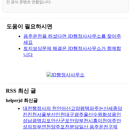
인 공식 콘텐츠 연합입니다.
도움이 필요하시면
음주운전을 하셨다면 JD행정사사무소를 찾아주
세요
토지보상문제 해결은 JD행정사사무소가 함께합
니다
RSS 최신 글
helperjd 최신글
대전행정사의 천안아산고양평택파주논산세종당
진진천서울부산인천대구광주울산수원화성용인
성남광명김포안산군포안양부천시흥이천여주안
성의정부연천양주포천분당일산 음주운전구제