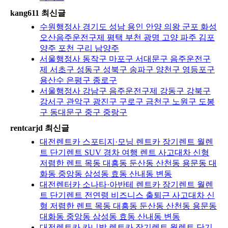
kang611 최신글
수원행정사 경기도 성남 용인 안양 의왕 군포 화성
오산음주운전구제 평택 부천 광명 고양 파주 김포
양주 포천 구리 남양주
서울행정사 동작구 마포구 서대문구 음주운전구
제 서초구 성동구 성북구 송파구 양천구 영등포구
용산수 은평구 종로구
서울행정사 강남구 음주운전구제 강동구 강북구
강서구 관악구 광진구 구로구 금천구 노원구 도봉
구 동대문구 중구 중랑구
rentcarjd 최신글
대전렌트카 스포티지·모닝 렌트카 장기렌트 월렌
트 단기렌트 SUV 경차 여행 렌트 사고대차 신형
저렴한 렌트 목동 대흥동 둔산동 산천동 용문동 대
화동 중앙동 삼성동 효동 산내동 변동
대전렌터카 소나타·아반테 렌트카 장기렌트 월렌
트 단기렌트 전연령 비즈니스 출퇴근 사고대차 신
형 저렴한 렌트 목동 대흥동 둔산동 산천동 용문동
대화동 중앙동 삼성동 효동 산내동 변동
대전렌트카 카니발 렌트카 장기렌트 월렌트 단기