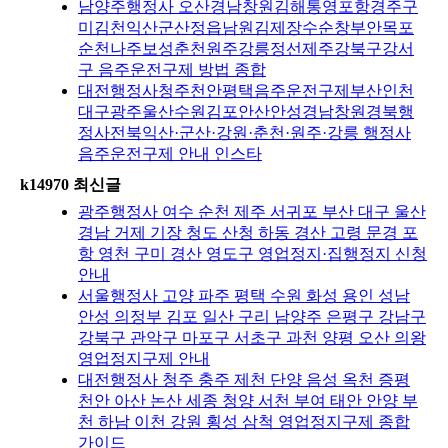
남양주행정사 오산경남창원김해통영포항경주구
미김천익산군산정읍남원김제장수순창부안목포
순천나주보성춘천원주강릉정선제주강북구강서
구 음주운전구제 방법 종합
대전행정사청주천안평택음주운전구제부산인천
대구광주울산수원김포안산안성경남창원경북행
정사전북익산·군산·강원·춘천·원주·강릉 행정사
음주운전구제 안내 인스타
k14970 최신글
광주행정사 여수 순천 제주 서귀포 부산 대구 울산
경남 거제 기장 청도 산청 하동 경산 고령 문경 포
항 영천 구미 경산 영도구 영업정지·집행정지 신청
안내
서울행정사 고양 파주 평택 수원 화성 용인 성남
안성 의정부 김포 일산 구리 남양주 은평구 강남구
강북구 관악구 마포구 서초구 과천 양평 오산 의왕
영업정지구제 안내
대전행정사 청주 충주 제천 단양 음성 옥천 증평
천안 아산 논산 세종 청양 서천 부여 태안 안양 부
천 하남 이천 강원 횡성 삼척 영업정지구제 종합
가이드