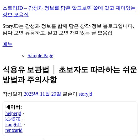
내
스토리JD – 감성과 정보를 담은 알고보면 쓸데 있고 재미있는
용
정보 모음집
으
StoryJD는 감성과 정보를 함께 담은 창작·정보 블로그입니다.
로
읽다 보면 유용하고, 알고 보면 재미있는 글 모음집
바
로
메뉴
가
기
Sample Page
식용유 보관법 │ 초보자도 따라하는 쉬운
방법과 주의사항
작성일자
2025년 11월 29일
글쓴이
storyjd
네이버:
helperjd
·
k14970
·
kang611
·
rentcarjd