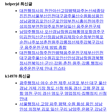
helperjd 최신글
대전행정사의 천안아산고양평택파주논산세종당
진진천서울부산인천대구광주울산수원화성용인
성남광명김포안산군포안양부천시흥이천여주안
성의정부연천양주포천분당일산 음주운전구제
남양주행정사 오산경남창원김해통영포항경주구
미김천익산군산정읍남원김제장수순창부안목포
순천나주보성춘천원주강릉정선제주강북구강서
구 음주운전구제 방법 종합
대전행정사청주천안평택음주운전구제부산인천
대구광주울산수원김포안산안성경남창원경북행
정사전북익산·군산·강원·춘천·원주·강릉 행정사
음주운전구제 안내 인스타
k14970 최신글
광주행정사 여수 순천 제주 서귀포 부산 대구 울산
경남 거제 기장 청도 산청 하동 경산 고령 문경 포
항 영천 구미 경산 영도구 영업정지·집행정지 신청
안내
서울행정사 고양 파주 평택 수원 화성 용인 성남
안성 의정부 김포 일산 구리 남양주 은평구 강남구