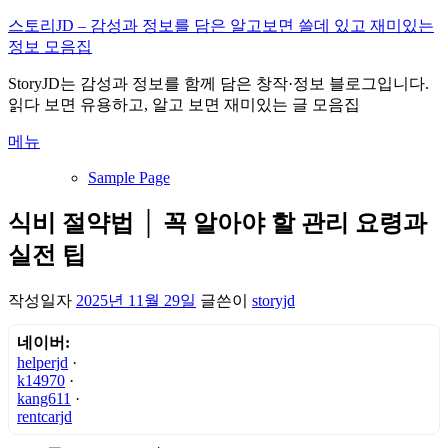
내
스토리JD – 감성과 정보를 담은 알고보면 쓸데 있고 재미있는
용
정보 모음집
으
StoryJD는 감성과 정보를 함께 담은 창작·정보 블로그입니다.
로
읽다 보면 유용하고, 알고 보면 재미있는 글 모음집
바
로
메뉴
가
기
Sample Page
식비 절약법 │ 꼭 알아야 할 관리 요령과
실전 팁
작성일자
2025년 11월 29일
글쓴이
storyjd
네이버:
helperjd
·
k14970
·
kang611
·
rentcarjd