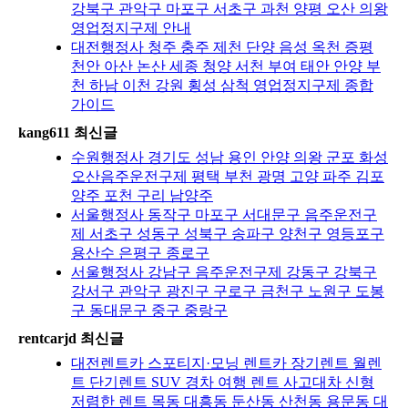
강북구 관악구 마포구 서초구 과천 양평 오산 의왕
영업정지구제 안내
대전행정사 청주 충주 제천 단양 음성 옥천 증평
천안 아산 논산 세종 청양 서천 부여 태안 안양 부
천 하남 이천 강원 횡성 삼척 영업정지구제 종합
가이드
kang611 최신글
수원행정사 경기도 성남 용인 안양 의왕 군포 화성
오산음주운전구제 평택 부천 광명 고양 파주 김포
양주 포천 구리 남양주
서울행정사 동작구 마포구 서대문구 음주운전구
제 서초구 성동구 성북구 송파구 양천구 영등포구
용산수 은평구 종로구
서울행정사 강남구 음주운전구제 강동구 강북구
강서구 관악구 광진구 구로구 금천구 노원구 도봉
구 동대문구 중구 중랑구
rentcarjd 최신글
대전렌트카 스포티지·모닝 렌트카 장기렌트 월렌
트 단기렌트 SUV 경차 여행 렌트 사고대차 신형
저렴한 렌트 목동 대흥동 둔산동 산천동 용문동 대