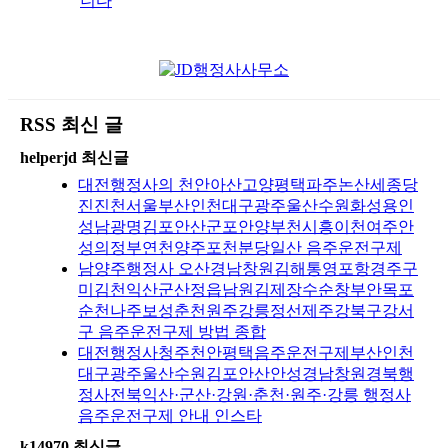
니다
RSS 최신 글
helperjd 최신글
대전행정사의 천안아산고양평택파주논산세종당
진진천서울부산인천대구광주울산수원화성용인
성남광명김포안산군포안양부천시흥이천여주안
성의정부연천양주포천분당일산 음주운전구제
남양주행정사 오산경남창원김해통영포항경주구
미김천익산군산정읍남원김제장수순창부안목포
순천나주보성춘천원주강릉정선제주강북구강서
구 음주운전구제 방법 종합
대전행정사청주천안평택음주운전구제부산인천
대구광주울산수원김포안산안성경남창원경북행
정사전북익산·군산·강원·춘천·원주·강릉 행정사
음주운전구제 안내 인스타
k14970 최신글