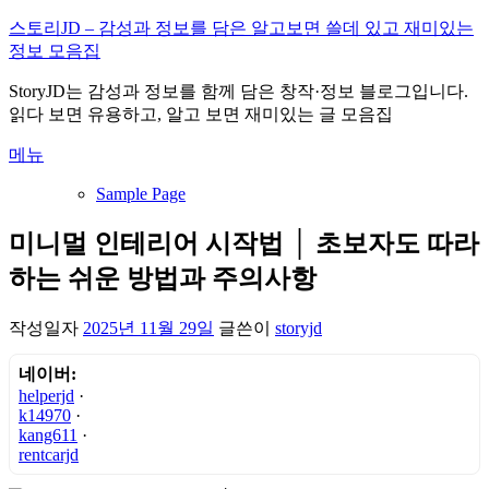
내
스토리JD – 감성과 정보를 담은 알고보면 쓸데 있고 재미있는
용
정보 모음집
으
StoryJD는 감성과 정보를 함께 담은 창작·정보 블로그입니다.
로
읽다 보면 유용하고, 알고 보면 재미있는 글 모음집
바
로
메뉴
가
기
Sample Page
미니멀 인테리어 시작법 │ 초보자도 따라
하는 쉬운 방법과 주의사항
작성일자
2025년 11월 29일
글쓴이
storyjd
네이버:
helperjd
·
k14970
·
kang611
·
rentcarjd