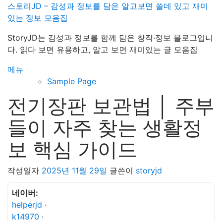
내
스토리JD – 감성과 정보를 담은 알고보면 쓸데 있고 재미
용
있는 정보 모음집
으
StoryJD는 감성과 정보를 함께 담은 창작·정보 블로그입니
로
다. 읽다 보면 유용하고, 알고 보면 재미있는 글 모음집
바
로
메뉴
가
Sample Page
기
전기장판 보관법 │ 주부
들이 자주 찾는 생활정
보 핵심 가이드
작성일자
2025년 11월 29일
글쓴이
storyjd
네이버:
helperjd
·
k14970
·