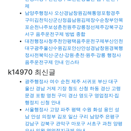
제
남양주행정사 오산경남창원김해통영포항경주
구미김천익산군산정읍남원김제장수순창부안목
포순천나주보성춘천원주강릉정선제주강북구강
서구 음주운전구제 방법 종합
대전행정사청주천안평택음주운전구제부산인천
대구광주울산수원김포안산안성경남창원경북행
정사전북익산·군산·강원·춘천·원주·강릉 행정사
음주운전구제 안내 인스타
k14970 최신글
광주행정사 여수 순천 제주 서귀포 부산 대구
울산 경남 거제 기장 청도 산청 하동 경산 고령
문경 포항 영천 구미 경산 영도구 영업정지·집
행정지 신청 안내
서울행정사 고양 파주 평택 수원 화성 용인 성
남 안성 의정부 김포 일산 구리 남양주 은평구
강남구 강북구 관악구 마포구 서초구 과천 양평
오산 의왕 영업정지구제 안내