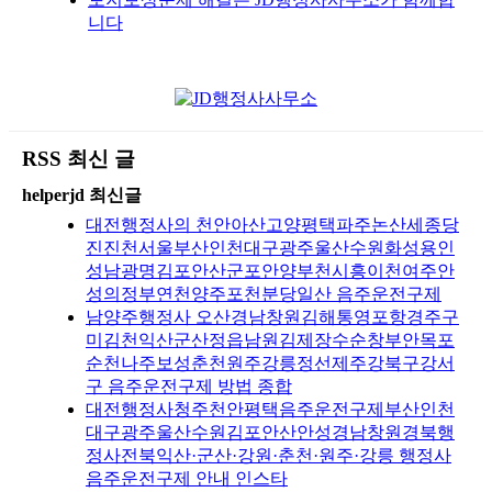
니다
RSS 최신 글
helperjd 최신글
대전행정사의 천안아산고양평택파주논산세종당
진진천서울부산인천대구광주울산수원화성용인
성남광명김포안산군포안양부천시흥이천여주안
성의정부연천양주포천분당일산 음주운전구제
남양주행정사 오산경남창원김해통영포항경주구
미김천익산군산정읍남원김제장수순창부안목포
순천나주보성춘천원주강릉정선제주강북구강서
구 음주운전구제 방법 종합
대전행정사청주천안평택음주운전구제부산인천
대구광주울산수원김포안산안성경남창원경북행
정사전북익산·군산·강원·춘천·원주·강릉 행정사
음주운전구제 안내 인스타