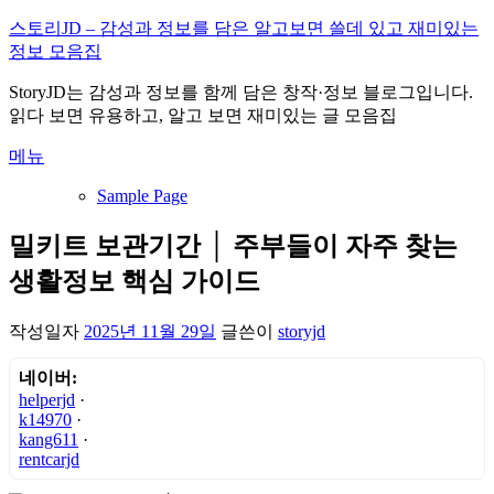
내
스토리JD – 감성과 정보를 담은 알고보면 쓸데 있고 재미있는
용
정보 모음집
으
StoryJD는 감성과 정보를 함께 담은 창작·정보 블로그입니다.
로
읽다 보면 유용하고, 알고 보면 재미있는 글 모음집
바
로
메뉴
가
기
Sample Page
밀키트 보관기간 │ 주부들이 자주 찾는
생활정보 핵심 가이드
작성일자
2025년 11월 29일
글쓴이
storyjd
네이버:
helperjd
·
k14970
·
kang611
·
rentcarjd