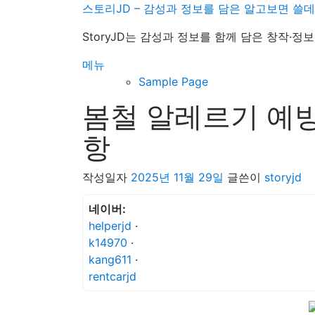
내
스토리JD – 감성과 정보를 담은 알고보면 쓸
용
StoryJD는 감성과 정보를 함께 담은 창작·
으
로
메뉴
바
Sample Page
로
봄철 알레르기 예방
가
기
항
작성일자
2025년 11월 29일
글쓴이
storyjd
네이버:
helperjd
·
k14970
·
kang611
·
rentcarjd