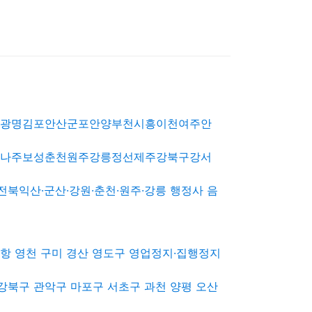
남광명김포안산군포안양부천시흥이천여주안
천나주보성춘천원주강릉정선제주강북구강서
산·군산·강원·춘천·원주·강릉 행정사 음
포항 영천 구미 경산 영도구 영업정지·집행정지
 강북구 관악구 마포구 서초구 과천 양평 오산