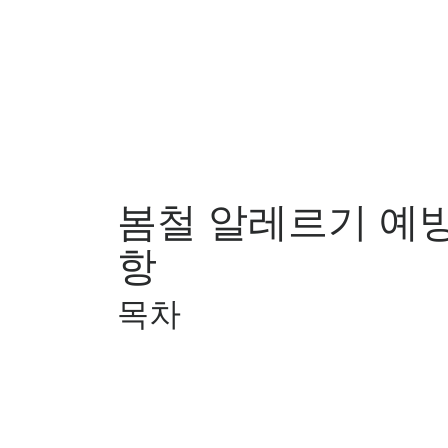
봄철 알레르기 예방
항
목차