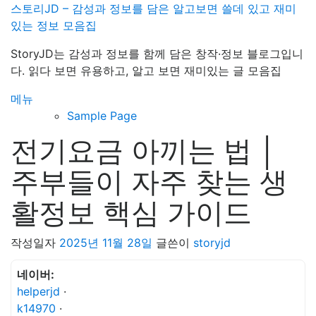
내
스토리JD – 감성과 정보를 담은 알고보면 쓸데 있고 재미
용
있는 정보 모음집
으
StoryJD는 감성과 정보를 함께 담은 창작·정보 블로그입니
로
다. 읽다 보면 유용하고, 알고 보면 재미있는 글 모음집
바
로
메뉴
가
Sample Page
기
전기요금 아끼는 법 │
주부들이 자주 찾는 생
활정보 핵심 가이드
작성일자
2025년 11월 28일
글쓴이
storyjd
네이버:
helperjd
·
k14970
·