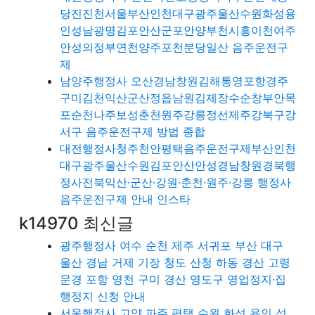
당진진천서울부산인천대구광주울산수원화성용
인성남광명김포안산군포안양부천시흥이천여주
안성의정부연천양주포천분당일산 음주운전구
제
남양주행정사 오산경남창원김해통영포항경주
구미김천익산군산정읍남원김제장수순창부안목
포순천나주보성춘천원주강릉정선제주강북구강
서구 음주운전구제 방법 종합
대전행정사청주천안평택음주운전구제부산인천
대구광주울산수원김포안산안성경남창원경북행
정사전북익산·군산·강원·춘천·원주·강릉 행정사
음주운전구제 안내 인스타
k14970 최신글
광주행정사 여수 순천 제주 서귀포 부산 대구
울산 경남 거제 기장 청도 산청 하동 경산 고령
문경 포항 영천 구미 경산 영도구 영업정지·집
행정지 신청 안내
서울행정사 고양 파주 평택 수원 화성 용인 성