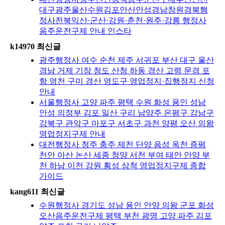
대구광주울산수원김포안산안성경남창원경북행
정사전북익산·군산·강원·춘천·원주·강릉 행정사
음주운전구제 안내 인스타
k14970 최신글
광주행정사 여수 순천 제주 서귀포 부산 대구 울산
경남 거제 기장 청도 산청 하동 경산 고령 문경 포
항 영천 구미 경산 영도구 영업정지·집행정지 신청
안내
서울행정사 고양 파주 평택 수원 화성 용인 성남
안성 의정부 김포 일산 구리 남양주 은평구 강남구
강북구 관악구 마포구 서초구 과천 양평 오산 의왕
영업정지구제 안내
대전행정사 청주 충주 제천 단양 음성 옥천 증평
천안 아산 논산 세종 청양 서천 부여 태안 안양 부
천 하남 이천 강원 횡성 삼척 영업정지구제 종합
가이드
kang611 최신글
수원행정사 경기도 성남 용인 안양 의왕 군포 화성
오산음주운전구제 평택 부천 광명 고양 파주 김포