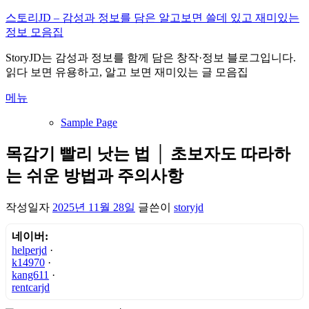
내
스토리JD – 감성과 정보를 담은 알고보면 쓸데 있고 재미있는
용
정보 모음집
으
StoryJD는 감성과 정보를 함께 담은 창작·정보 블로그입니다.
로
읽다 보면 유용하고, 알고 보면 재미있는 글 모음집
바
로
메뉴
가
기
Sample Page
목감기 빨리 낫는 법 │ 초보자도 따라하
는 쉬운 방법과 주의사항
작성일자
2025년 11월 28일
글쓴이
storyjd
네이버:
helperjd
·
k14970
·
kang611
·
rentcarjd