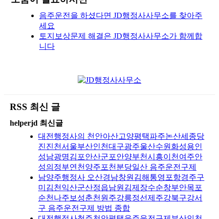
음주운전을 하셨다면 JD행정사사무소를 찾아주
세요
토지보상문제 해결은 JD행정사사무소가 함께합
니다
RSS 최신 글
helperjd 최신글
대전행정사의 천안아산고양평택파주논산세종당
진진천서울부산인천대구광주울산수원화성용인
성남광명김포안산군포안양부천시흥이천여주안
성의정부연천양주포천분당일산 음주운전구제
남양주행정사 오산경남창원김해통영포항경주구
미김천익산군산정읍남원김제장수순창부안목포
순천나주보성춘천원주강릉정선제주강북구강서
구 음주운전구제 방법 종합
대전행정사청주천안평택음주운전구제부산인천