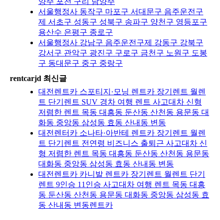
양주 포천 구리 남양주
서울행정사 동작구 마포구 서대문구 음주운전구
제 서초구 성동구 성북구 송파구 양천구 영등포구
용산수 은평구 종로구
서울행정사 강남구 음주운전구제 강동구 강북구
강서구 관악구 광진구 구로구 금천구 노원구 도봉
구 동대문구 중구 중랑구
rentcarjd 최신글
대전렌트카 스포티지·모닝 렌트카 장기렌트 월렌
트 단기렌트 SUV 경차 여행 렌트 사고대차 신형
저렴한 렌트 목동 대흥동 둔산동 산천동 용문동 대
화동 중앙동 삼성동 효동 산내동 변동
대전렌터카 소나타·아반테 렌트카 장기렌트 월렌
트 단기렌트 전연령 비즈니스 출퇴근 사고대차 신
형 저렴한 렌트 목동 대흥동 둔산동 산천동 용문동
대화동 중앙동 삼성동 효동 산내동 변동
대전렌트카 카니발 렌트카 장기렌트 월렌트 단기
렌트 9인승 11인승 사고대차 여행 렌트 목동 대흥
동 둔산동 산천동 용문동 대화동 중앙동 삼성동 효
동 산내동 변동렌트카