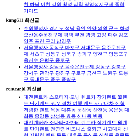
천 하남 이천 강원 횡성 삼척 영업정지구제 종합
가이드
kang611 최신글
수원행정사 경기도 성남 용인 안양 의왕 군포 화성
오산음주운전구제 평택 부천 광명 고양 파주 김포
양주 포천 구리 남양주
서울행정사 동작구 마포구 서대문구 음주운전구
제 서초구 성동구 성북구 송파구 양천구 영등포구
용산수 은평구 종로구
서울행정사 강남구 음주운전구제 강동구 강북구
강서구 관악구 광진구 구로구 금천구 노원구 도봉
구 동대문구 중구 중랑구
rentcarjd 최신글
대전렌트카 스포티지·모닝 렌트카 장기렌트 월렌
트 단기렌트 SUV 경차 여행 렌트 사고대차 신형
저렴한 렌트 목동 대흥동 둔산동 산천동 용문동 대
화동 중앙동 삼성동 효동 산내동 변동
대전렌터카 소나타·아반테 렌트카 장기렌트 월렌
트 단기렌트 전연령 비즈니스 출퇴근 사고대차 신
형 저렴한 렌트 목동 대흥동 둔산동 산천동 용문동