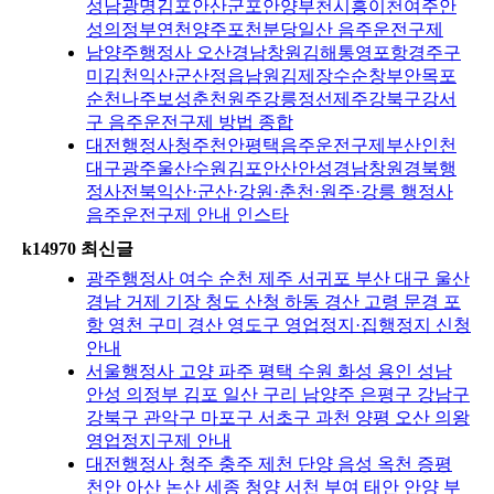
성남광명김포안산군포안양부천시흥이천여주안
성의정부연천양주포천분당일산 음주운전구제
남양주행정사 오산경남창원김해통영포항경주구
미김천익산군산정읍남원김제장수순창부안목포
순천나주보성춘천원주강릉정선제주강북구강서
구 음주운전구제 방법 종합
대전행정사청주천안평택음주운전구제부산인천
대구광주울산수원김포안산안성경남창원경북행
정사전북익산·군산·강원·춘천·원주·강릉 행정사
음주운전구제 안내 인스타
k14970 최신글
광주행정사 여수 순천 제주 서귀포 부산 대구 울산
경남 거제 기장 청도 산청 하동 경산 고령 문경 포
항 영천 구미 경산 영도구 영업정지·집행정지 신청
안내
서울행정사 고양 파주 평택 수원 화성 용인 성남
안성 의정부 김포 일산 구리 남양주 은평구 강남구
강북구 관악구 마포구 서초구 과천 양평 오산 의왕
영업정지구제 안내
대전행정사 청주 충주 제천 단양 음성 옥천 증평
천안 아산 논산 세종 청양 서천 부여 태안 안양 부