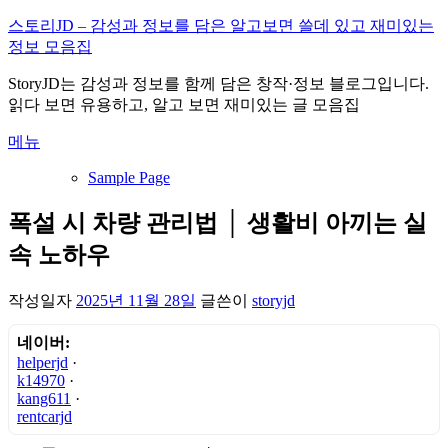
내
스토리JD – 감성과 정보를 담은 알고보면 쓸데 있고 재미있는
용
정보 모음집
으
StoryJD는 감성과 정보를 함께 담은 창작·정보 블로그입니다.
로
읽다 보면 유용하고, 알고 보면 재미있는 글 모음집
바
로
메뉴
가
기
Sample Page
폭설 시 차량 관리법 │ 생활비 아끼는 실
속 노하우
작성일자
2025년 11월 28일
글쓴이
storyjd
네이버:
helperjd
·
k14970
·
kang611
·
rentcarjd