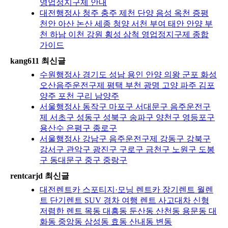
영업정지구제 안내
대전행정사 청주 충주 제천 단양 음성 옥천 증평
천안 아산 논산 세종 청양 서천 부여 태안 안양 부
천 하남 이천 강원 횡성 삼척 영업정지구제 종합
가이드
kang611 최신글
수원행정사 경기도 성남 용인 안양 의왕 군포 화성
오산음주운전구제 평택 부천 광명 고양 파주 김포
양주 포천 구리 남양주
서울행정사 동작구 마포구 서대문구 음주운전구
제 서초구 성동구 성북구 송파구 양천구 영등포구
용산수 은평구 종로구
서울행정사 강남구 음주운전구제 강동구 강북구
강서구 관악구 광진구 구로구 금천구 노원구 도봉
구 동대문구 중구 중랑구
rentcarjd 최신글
대전렌트카 스포티지·모닝 렌트카 장기렌트 월렌
트 단기렌트 SUV 경차 여행 렌트 사고대차 신형
저렴한 렌트 목동 대흥동 둔산동 산천동 용문동 대
화동 중앙동 삼성동 효동 산내동 변동