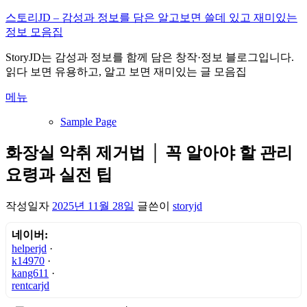
내
스토리JD – 감성과 정보를 담은 알고보면 쓸데 있고 재미있는
용
정보 모음집
으
StoryJD는 감성과 정보를 함께 담은 창작·정보 블로그입니다.
로
읽다 보면 유용하고, 알고 보면 재미있는 글 모음집
바
로
메뉴
가
기
Sample Page
화장실 악취 제거법 │ 꼭 알아야 할 관리
요령과 실전 팁
작성일자
2025년 11월 28일
글쓴이
storyjd
네이버:
helperjd
·
k14970
·
kang611
·
rentcarjd