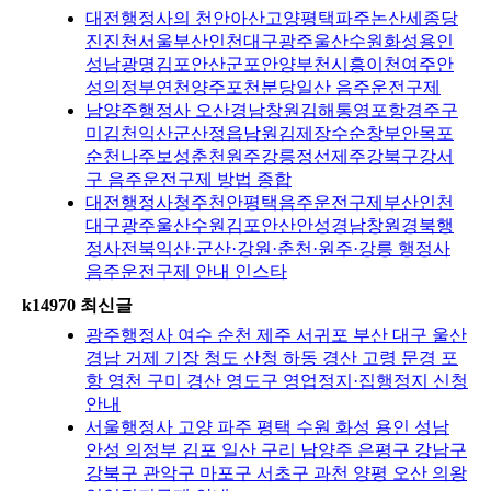
대전행정사의 천안아산고양평택파주논산세종당
진진천서울부산인천대구광주울산수원화성용인
성남광명김포안산군포안양부천시흥이천여주안
성의정부연천양주포천분당일산 음주운전구제
남양주행정사 오산경남창원김해통영포항경주구
미김천익산군산정읍남원김제장수순창부안목포
순천나주보성춘천원주강릉정선제주강북구강서
구 음주운전구제 방법 종합
대전행정사청주천안평택음주운전구제부산인천
대구광주울산수원김포안산안성경남창원경북행
정사전북익산·군산·강원·춘천·원주·강릉 행정사
음주운전구제 안내 인스타
k14970 최신글
광주행정사 여수 순천 제주 서귀포 부산 대구 울산
경남 거제 기장 청도 산청 하동 경산 고령 문경 포
항 영천 구미 경산 영도구 영업정지·집행정지 신청
안내
서울행정사 고양 파주 평택 수원 화성 용인 성남
안성 의정부 김포 일산 구리 남양주 은평구 강남구
강북구 관악구 마포구 서초구 과천 양평 오산 의왕