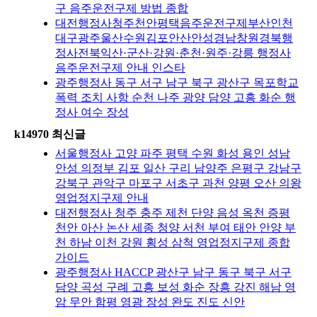
구 음주운전구제 방법 종합
대전행정사청주천안평택음주운전구제부산인천
대구광주울산수원김포안산안성경남창원경북행
정사전북익산·군산·강원·춘천·원주·강릉 행정사
음주운전구제 안내 인스타
광주행정사 동구 서구 남구 북구 광산구 목포학교
폭력 조치 사항 순천 나주 광양 담양 고흥 화순 행
정사 여수 장성
k14970 최신글
서울행정사 고양 파주 평택 수원 화성 용인 성남
안성 의정부 김포 일산 구리 남양주 은평구 강남구
강북구 관악구 마포구 서초구 과천 양평 오산 의왕
영업정지구제 안내
대전행정사 청주 충주 제천 단양 음성 옥천 증평
천안 아산 논산 세종 청양 서천 부여 태안 안양 부
천 하남 이천 강원 횡성 삼척 영업정지구제 종합
가이드
광주행정사 HACCP 광산구 남구 동구 북구 서구
담양 곡성 구례 고흥 보성 화순 장흥 강진 해남 영
암 무안 함평 영광 장성 완도 진도 신안