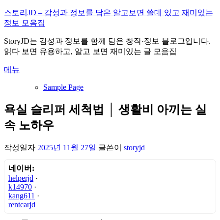
내
스토리JD – 감성과 정보를 담은 알고보면 쓸데 있고 재미있는
용
정보 모음집
으
StoryJD는 감성과 정보를 함께 담은 창작·정보 블로그입니다.
로
읽다 보면 유용하고, 알고 보면 재미있는 글 모음집
바
로
메뉴
가
기
Sample Page
욕실 슬리퍼 세척법 │ 생활비 아끼는 실
속 노하우
작성일자
2025년 11월 27일
글쓴이
storyjd
네이버:
helperjd
·
k14970
·
kang611
·
rentcarjd