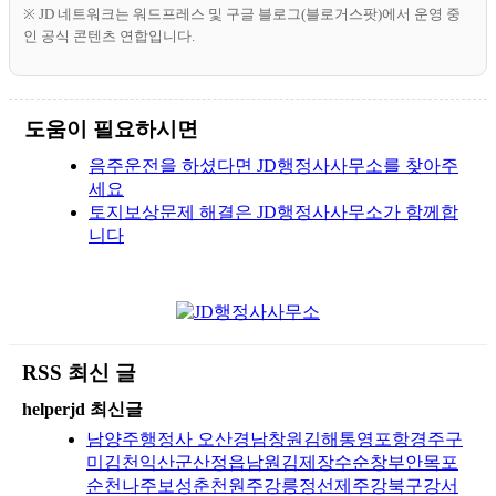
※ JD 네트워크는 워드프레스 및 구글 블로그(블로거스팟)에서 운영 중
인 공식 콘텐츠 연합입니다.
도움이 필요하시면
음주운전을 하셨다면 JD행정사사무소를 찾아주
세요
토지보상문제 해결은 JD행정사사무소가 함께합
니다
RSS 최신 글
helperjd 최신글
남양주행정사 오산경남창원김해통영포항경주구
미김천익산군산정읍남원김제장수순창부안목포
순천나주보성춘천원주강릉정선제주강북구강서