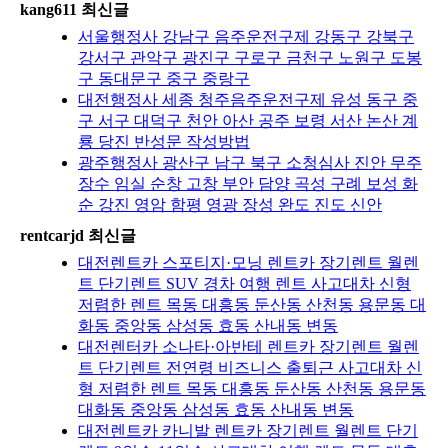
kang611 최신글
서울행정사 강남구 음주운전구제 강동구 강북구
강서구 관악구 광진구 구로구 금천구 노원구 도봉
구 동대문구 중구 중랑구
대전행정사 세종 청주음주운전구제 유성 동구 중
구 서구 대덕구 천안 아산 공주 보령 서산 논산 계
룡 당진 반성문 작성방법
광주행정사 광산구 남구 북구 소청심사 진안 무주
장수 임실 순창 고창 부안 담양 곡성 구례 보성 화
순 강진 영암 함평 영광 장성 완도 진도 신안
rentcarjd 최신글
대전렌트카 스포티지·모닝 렌트카 장기렌트 월렌
트 단기렌트 SUV 경차 여행 렌트 사고대차 신형
저렴한 렌트 목동 대흥동 둔산동 산천동 용문동 대
화동 중앙동 삼성동 효동 산내동 변동
대전렌터카 소나타·아반테 렌트카 장기렌트 월렌
트 단기렌트 전연령 비즈니스 출퇴근 사고대차 신
형 저렴한 렌트 목동 대흥동 둔산동 산천동 용문동
대화동 중앙동 삼성동 효동 산내동 변동
대전렌트카 카니발 렌트카 장기렌트 월렌트 단기