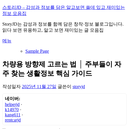
내
스토리JD – 감성과 정보를 담은 알고보면 쓸데 있고 재미있는
용
정보 모음집
으
StoryJD는 감성과 정보를 함께 담은 창작·정보 블로그입니다.
로
읽다 보면 유용하고, 알고 보면 재미있는 글 모음집
바
로
메뉴
가
기
Sample Page
차량용 방향제 고르는 법 │ 주부들이 자
주 찾는 생활정보 핵심 가이드
작성일자
2025년 11월 27일
글쓴이
storyjd
네이버:
helperjd
·
k14970
·
kang611
·
rentcarjd