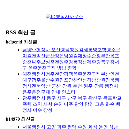
RSS 최신 글
helperjd 최신글
남양주행정사 오산경남창원김해통영포항경주구
미김천익산군산정읍남원김제장수순창부안목포
순천나주보성춘천원주강릉정선제주강북구강서
구 음주운전구제 방법 종합
대전행정사청주천안평택음주운전구제부산인천
대구광주울산수원김포안산안성경남창원경북행
정사전북익산·군산·강원·춘천·원주·강릉 행정사
음주운전구제 안내 인스타
광주행정사 동구 서구 남구 북구 광산구 목포학교
폭력 조치 사항 순천 나주 광양 담양 고흥 화순 행
정사 여수 장성
k14970 최신글
서울행정사 고양 파주 평택 수원 화성 용인 성남