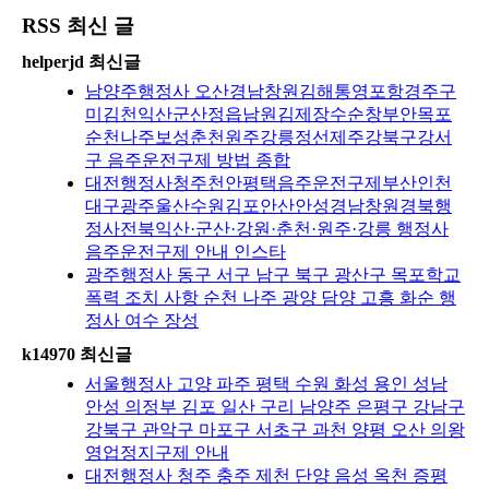
RSS 최신 글
helperjd 최신글
남양주행정사 오산경남창원김해통영포항경주구
미김천익산군산정읍남원김제장수순창부안목포
순천나주보성춘천원주강릉정선제주강북구강서
구 음주운전구제 방법 종합
대전행정사청주천안평택음주운전구제부산인천
대구광주울산수원김포안산안성경남창원경북행
정사전북익산·군산·강원·춘천·원주·강릉 행정사
음주운전구제 안내 인스타
광주행정사 동구 서구 남구 북구 광산구 목포학교
폭력 조치 사항 순천 나주 광양 담양 고흥 화순 행
정사 여수 장성
k14970 최신글
서울행정사 고양 파주 평택 수원 화성 용인 성남
안성 의정부 김포 일산 구리 남양주 은평구 강남구
강북구 관악구 마포구 서초구 과천 양평 오산 의왕
영업정지구제 안내
대전행정사 청주 충주 제천 단양 음성 옥천 증평