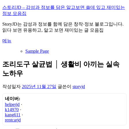
내
스토리JD – 감성과 정보를 담은 알고보면 쓸데 있고 재미있는
용
정보 모음집
으
StoryJD는 감성과 정보를 함께 담은 창작·정보 블로그입니다.
로
읽다 보면 유용하고, 알고 보면 재미있는 글 모음집
바
로
메뉴
가
기
Sample Page
조리도구 살균법 │ 생활비 아끼는 실속
노하우
작성일자
2025년 11월 27일
글쓴이
storyjd
네이버:
helperjd
·
k14970
·
kang611
·
rentcarjd