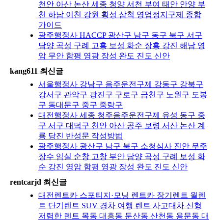
천안 아산 논산 세종 청양 서천 부여 태안 안양 부
천 하남 이천 강원 횡성 삼척 영업정지구제 종합
가이드
광주행정사 HACCP 광산구 남구 동구 북구 서구
담양 곡성 구례 고흥 보성 화순 장흥 강진 해남 영
암 무안 함평 영광 장성 완도 진도 신안
kang611 최신글
서울행정사 강남구 음주운전구제 강동구 강북구
강서구 관악구 광진구 구로구 금천구 노원구 도봉
구 동대문구 중구 중랑구
대전행정사 세종 청주음주운전구제 유성 동구 중
구 서구 대덕구 천안 아산 공주 보령 서산 논산 계
룡 당진 반성문 작성방법
광주행정사 광산구 남구 북구 소청심사 진안 무주
장수 임실 순창 고창 부안 담양 곡성 구례 보성 화
순 강진 영암 함평 영광 장성 완도 진도 신안
rentcarjd 최신글
대전렌트카 스포티지·모닝 렌트카 장기렌트 월렌
트 단기렌트 SUV 경차 여행 렌트 사고대차 신형
저렴한 렌트 목동 대흥동 둔산동 산천동 용문동 대