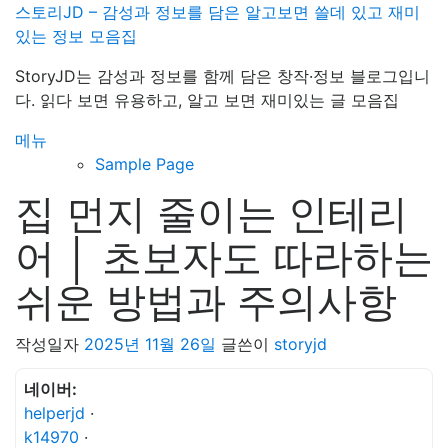
내
스토리JD – 감성과 정보를 담은 알고보면 쓸데 있고 재미
용
있는 정보 모음집
으
StoryJD는 감성과 정보를 함께 담은 창작·정보 블로그입니
로
다. 읽다 보면 유용하고, 알고 보면 재미있는 글 모음집
바
로
메뉴
가
Sample Page
기
집 먼지 줄이는 인테리
어 │ 초보자도 따라하는
쉬운 방법과 주의사항
작성일자
2025년 11월 26일
글쓴이
storyjd
네이버:
helperjd
·
k14970
·