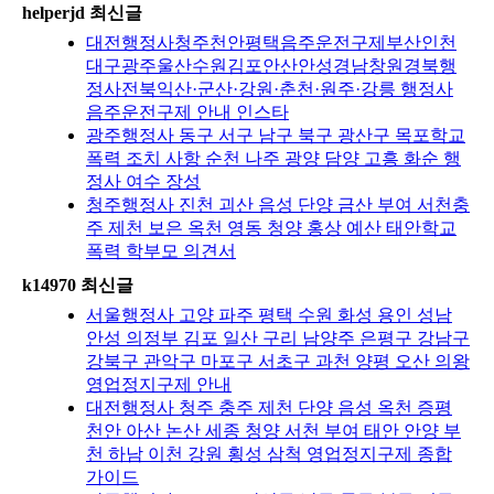
helperjd 최신글
대전행정사청주천안평택음주운전구제부산인천
대구광주울산수원김포안산안성경남창원경북행
정사전북익산·군산·강원·춘천·원주·강릉 행정사
음주운전구제 안내 인스타
광주행정사 동구 서구 남구 북구 광산구 목포학교
폭력 조치 사항 순천 나주 광양 담양 고흥 화순 행
정사 여수 장성
청주행정사 진천 괴산 음성 단양 금산 부여 서천충
주 제천 보은 옥천 영동 청양 홍상 예산 태안학교
폭력 학부모 의견서
k14970 최신글
서울행정사 고양 파주 평택 수원 화성 용인 성남
안성 의정부 김포 일산 구리 남양주 은평구 강남구
강북구 관악구 마포구 서초구 과천 양평 오산 의왕
영업정지구제 안내
대전행정사 청주 충주 제천 단양 음성 옥천 증평
천안 아산 논산 세종 청양 서천 부여 태안 안양 부
천 하남 이천 강원 횡성 삼척 영업정지구제 종합
가이드