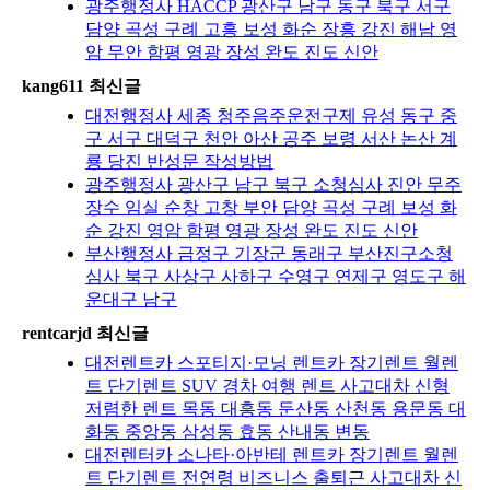
광주행정사 HACCP 광산구 남구 동구 북구 서구
담양 곡성 구례 고흥 보성 화순 장흥 강진 해남 영
암 무안 함평 영광 장성 완도 진도 신안
kang611 최신글
대전행정사 세종 청주음주운전구제 유성 동구 중
구 서구 대덕구 천안 아산 공주 보령 서산 논산 계
룡 당진 반성문 작성방법
광주행정사 광산구 남구 북구 소청심사 진안 무주
장수 임실 순창 고창 부안 담양 곡성 구례 보성 화
순 강진 영암 함평 영광 장성 완도 진도 신안
부산행정사 금정구 기장군 동래구 부산진구소청
심사 북구 사상구 사하구 수영구 연제구 영도구 해
운대구 남구
rentcarjd 최신글
대전렌트카 스포티지·모닝 렌트카 장기렌트 월렌
트 단기렌트 SUV 경차 여행 렌트 사고대차 신형
저렴한 렌트 목동 대흥동 둔산동 산천동 용문동 대
화동 중앙동 삼성동 효동 산내동 변동
대전렌터카 소나타·아반테 렌트카 장기렌트 월렌
트 단기렌트 전연령 비즈니스 출퇴근 사고대차 신