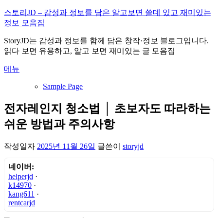
내
스토리JD – 감성과 정보를 담은 알고보면 쓸데 있고 재미있는
용
정보 모음집
으
StoryJD는 감성과 정보를 함께 담은 창작·정보 블로그입니다.
로
읽다 보면 유용하고, 알고 보면 재미있는 글 모음집
바
로
메뉴
가
기
Sample Page
전자레인지 청소법 │ 초보자도 따라하는
쉬운 방법과 주의사항
작성일자
2025년 11월 26일
글쓴이
storyjd
네이버:
helperjd
·
k14970
·
kang611
·
rentcarjd