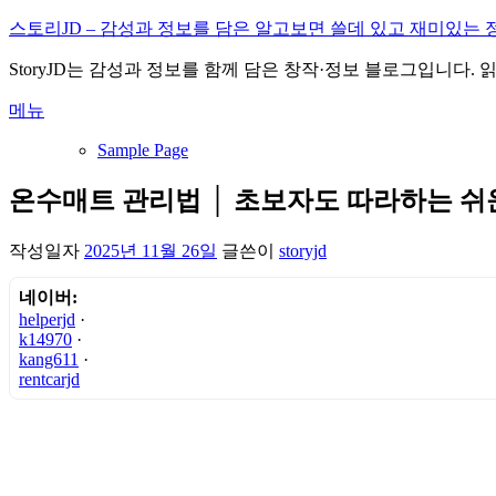
내
스토리JD – 감성과 정보를 담은 알고보면 쓸데 있고 재미있는 
용
StoryJD는 감성과 정보를 함께 담은 창작·정보 블로그입니다.
으
로
메뉴
바
로
Sample Page
가
기
온수매트 관리법 │ 초보자도 따라하는 쉬
작성일자
2025년 11월 26일
글쓴이
storyjd
네이버:
helperjd
·
k14970
·
kang611
·
rentcarjd