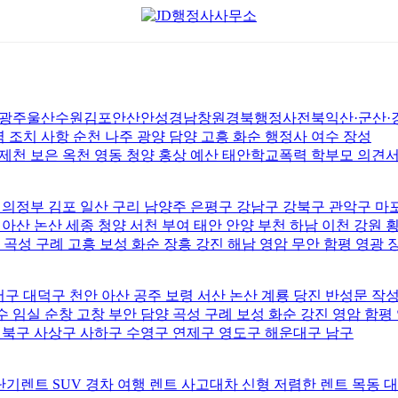
울산수원김포안산안성경남창원경북행정사전북익산·군산·강원·
조치 사항 순천 나주 광양 담양 고흥 화순 행정사 여수 장성
 제천 보은 옥천 영동 청양 홍상 예산 태안학교폭력 학부모 의견
 의정부 김포 일산 구리 남양주 은평구 강남구 강북구 관악구 마
 아산 논산 세종 청양 서천 부여 태안 안양 부천 하남 이천 강원
 곡성 구례 고흥 보성 화순 장흥 강진 해남 영암 무안 함평 영광 
구 대덕구 천안 아산 공주 보령 서산 논산 계룡 당진 반성문 작
 임실 순창 고창 부안 담양 곡성 구례 보성 화순 강진 영암 함평
북구 사상구 사하구 수영구 연제구 영도구 해운대구 남구
기렌트 SUV 경차 여행 렌트 사고대차 신형 저렴한 렌트 목동 