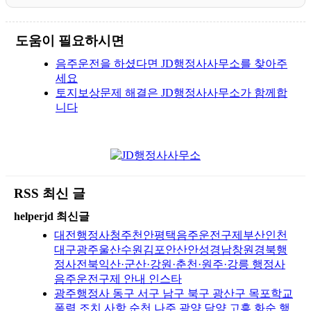
도움이 필요하시면
음주운전을 하셨다면 JD행정사사무소를 찾아주
세요
토지보상문제 해결은 JD행정사사무소가 함께합
니다
RSS 최신 글
helperjd 최신글
대전행정사청주천안평택음주운전구제부산인천
대구광주울산수원김포안산안성경남창원경북행
정사전북익산·군산·강원·춘천·원주·강릉 행정사
음주운전구제 안내 인스타
광주행정사 동구 서구 남구 북구 광산구 목포학교
폭력 조치 사항 순천 나주 광양 담양 고흥 화순 행