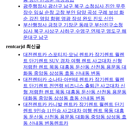
광주행정사 광산구 남구 북구 소청심사 진안 무주
장수 임실 순창 고창 부안 담양 곡성 구례 보성 화
순 강진 영암 함평 영광 장성 완도 진도 신안
부산행정사 금정구 기장군 동래구 부산진구소청
심사 북구 사상구 사하구 수영구 연제구 영도구 해
운대구 남구
rentcarjd 최신글
대전렌트카 스포티지·모닝 렌트카 장기렌트 월렌
트 단기렌트 SUV 경차 여행 렌트 사고대차 신형
저렴한 렌트 목동 대흥동 둔산동 산천동 용문동 대
화동 중앙동 삼성동 효동 산내동 변동
대전렌터카 소나타·아반테 렌트카 장기렌트 월렌
트 단기렌트 전연령 비즈니스 출퇴근 사고대차 신
형 저렴한 렌트 목동 대흥동 둔산동 산천동 용문동
대화동 중앙동 삼성동 효동 산내동 변동
대전렌트카 카니발 렌트카 장기렌트 월렌트 단기
렌트 9인승 11인승 사고대차 여행 렌트 목동 대흥
동 둔산동 산천동 용문동 대화동 중앙동 삼성동 효
동 산내동 변동렌트카