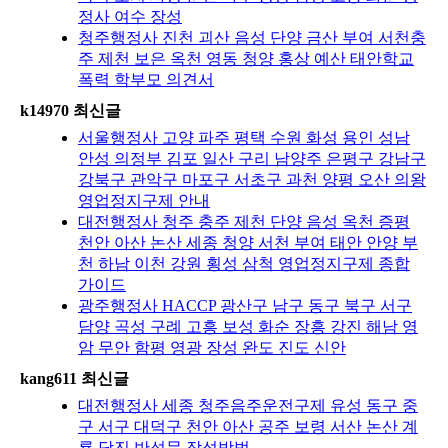
정사 여수 장성
청주행정사 진천 괴산 음성 단양 금산 부여 서천충
주 제천 보은 옥천 영동 청양 홍상 예산 태안학교
폭력 학부모 의견서
k14970 최신글
서울행정사 고양 파주 평택 수원 화성 용인 성남
안성 의정부 김포 일산 구리 남양주 은평구 강남구
강북구 관악구 마포구 서초구 과천 양평 오산 의왕
영업정지구제 안내
대전행정사 청주 충주 제천 단양 음성 옥천 증평
천안 아산 논산 세종 청양 서천 부여 태안 안양 부
천 하남 이천 강원 횡성 삼척 영업정지구제 종합
가이드
광주행정사 HACCP 광산구 남구 동구 북구 서구
담양 곡성 구례 고흥 보성 화순 장흥 강진 해남 영
암 무안 함평 영광 장성 완도 진도 신안
kang611 최신글
대전행정사 세종 청주음주운전구제 유성 동구 중
구 서구 대덕구 천안 아산 공주 보령 서산 논산 계
룡 당진 반성문 작성방법