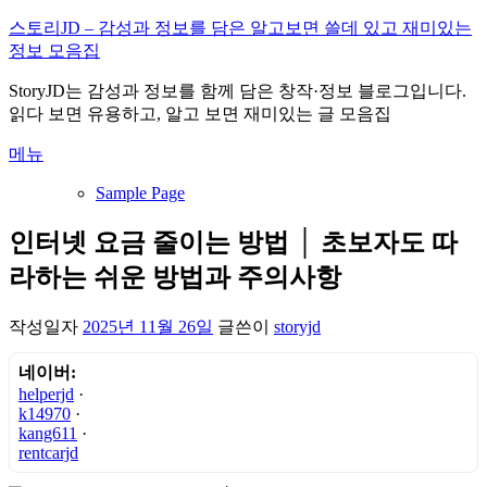
내
스토리JD – 감성과 정보를 담은 알고보면 쓸데 있고 재미있는
용
정보 모음집
으
StoryJD는 감성과 정보를 함께 담은 창작·정보 블로그입니다.
로
읽다 보면 유용하고, 알고 보면 재미있는 글 모음집
바
로
메뉴
가
기
Sample Page
인터넷 요금 줄이는 방법 │ 초보자도 따
라하는 쉬운 방법과 주의사항
작성일자
2025년 11월 26일
글쓴이
storyjd
네이버:
helperjd
·
k14970
·
kang611
·
rentcarjd