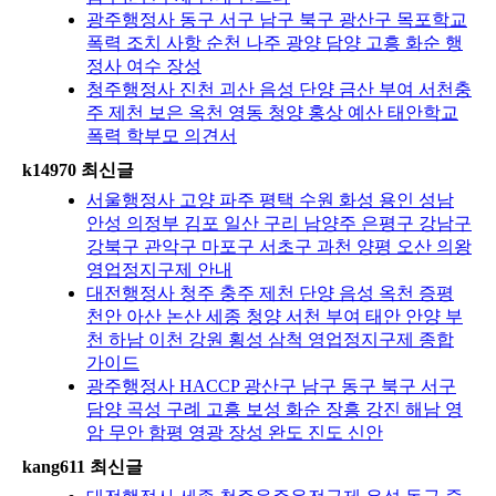
광주행정사 동구 서구 남구 북구 광산구 목포학교
폭력 조치 사항 순천 나주 광양 담양 고흥 화순 행
정사 여수 장성
청주행정사 진천 괴산 음성 단양 금산 부여 서천충
주 제천 보은 옥천 영동 청양 홍상 예산 태안학교
폭력 학부모 의견서
k14970 최신글
서울행정사 고양 파주 평택 수원 화성 용인 성남
안성 의정부 김포 일산 구리 남양주 은평구 강남구
강북구 관악구 마포구 서초구 과천 양평 오산 의왕
영업정지구제 안내
대전행정사 청주 충주 제천 단양 음성 옥천 증평
천안 아산 논산 세종 청양 서천 부여 태안 안양 부
천 하남 이천 강원 횡성 삼척 영업정지구제 종합
가이드
광주행정사 HACCP 광산구 남구 동구 북구 서구
담양 곡성 구례 고흥 보성 화순 장흥 강진 해남 영
암 무안 함평 영광 장성 완도 진도 신안
kang611 최신글