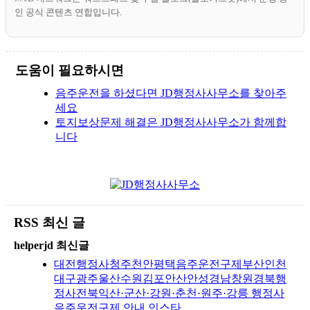
인 공식 콘텐츠 연합입니다.
도움이 필요하시면
음주운전을 하셨다면 JD행정사사무소를 찾아주
세요
토지보상문제 해결은 JD행정사사무소가 함께합
니다
RSS 최신 글
helperjd 최신글
대전행정사청주천안평택음주운전구제부산인천
대구광주울산수원김포안산안성경남창원경북행
정사전북익산·군산·강원·춘천·원주·강릉 행정사
음주운전구제 안내 인스타