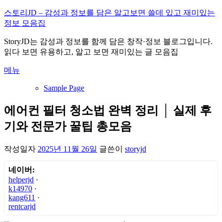
내
스토리JD – 감성과 정보를 담은 알고보면 쓸데 있고 재미있는
용
정보 모음집
으
StoryJD는 감성과 정보를 함께 담은 창작·정보 블로그입니다.
로
읽다 보면 유용하고, 알고 보면 재미있는 글 모음집
바
로
메뉴
가
기
Sample Page
에어컨 필터 청소법 완벽 정리 │ 실제 후
기와 전문가 꿀팁 총모음
작성일자
2025년 11월 26일
글쓴이
storyjd
네이버:
helperjd
·
k14970
·
kang611
·
rentcarjd