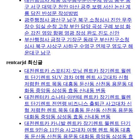
대전행정사 세종 청주음주운전구제 유성 동구 중
구 서구 대덕구 천안 아산 공주 보령 서산 논산 계
룡 당진 반성문 작성방법
광주행정사 광산구 남구 북구 소청심사 진안 무주
장수 임실 순창 고창 부안 담양 곡성 구례 보성 화
순 강진 영암 함평 영광 장성 완도 진도 신안
부산행정사 금정구 기장군 동래구 부산진구소청
심사 북구 사상구 사하구 수영구 연제구 영도구 해
운대구 남구
rentcarjd 최신글
대전렌트카 스포티지·모닝 렌트카 장기렌트 월렌
트 단기렌트 SUV 경차 여행 렌트 사고대차 신형
저렴한 렌트 목동 대흥동 둔산동 산천동 용문동 대
화동 중앙동 삼성동 효동 산내동 변동
대전렌터카 소나타·아반테 렌트카 장기렌트 월렌
트 단기렌트 전연령 비즈니스 출퇴근 사고대차 신
형 저렴한 렌트 목동 대흥동 둔산동 산천동 용문동
대화동 중앙동 삼성동 효동 산내동 변동
대전렌트카 카니발 렌트카 장기렌트 월렌트 단기
렌트 9인승 11인승 사고대차 여행 렌트 목동 대흥
동 둔산동 산천동 용문동 대화동 중앙동 삼성동 효