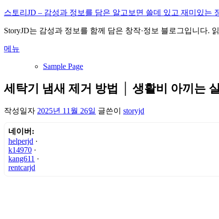
내
스토리JD – 감성과 정보를 담은 알고보면 쓸데 있고 재미있는 
용
StoryJD는 감성과 정보를 함께 담은 창작·정보 블로그입니다.
으
로
메뉴
바
로
Sample Page
가
기
세탁기 냄새 제거 방법 │ 생활비 아끼는 
작성일자
2025년 11월 26일
글쓴이
storyjd
네이버:
helperjd
·
k14970
·
kang611
·
rentcarjd