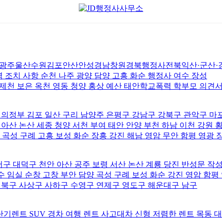
울산수원김포안산안성경남창원경북행정사전북익산·군산·강원·
조치 사항 순천 나주 광양 담양 고흥 화순 행정사 여수 장성
 제천 보은 옥천 영동 청양 홍상 예산 태안학교폭력 학부모 의견
 의정부 김포 일산 구리 남양주 은평구 강남구 강북구 관악구 마
 아산 논산 세종 청양 서천 부여 태안 안양 부천 하남 이천 강원
 곡성 구례 고흥 보성 화순 장흥 강진 해남 영암 무안 함평 영광 
구 대덕구 천안 아산 공주 보령 서산 논산 계룡 당진 반성문 작
 임실 순창 고창 부안 담양 곡성 구례 보성 화순 강진 영암 함평
북구 사상구 사하구 수영구 연제구 영도구 해운대구 남구
기렌트 SUV 경차 여행 렌트 사고대차 신형 저렴한 렌트 목동 