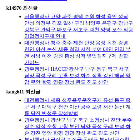
k14970 최신글
서울행정사 고양 파주 평택 수원 화성 용인 성남
안성 의정부 김포 일산 구리 남양주 은평구 강남구
강북구 관악구 마포구 서초구 과천 양평 오산 의왕
영업정지구제 안내
대전행정사 청주 충주 제천 단양 음성 옥천 증평
천안 아산 논산 세종 청양 서천 부여 태안 안양 부
천 하남 이천 강원 횡성 삼척 영업정지구제 종합
가이드
광주행정사 HACCP 광산구 남구 동구 북구 서구
담양 곡성 구례 고흥 보성 화순 장흥 강진 해남 영
암 무안 함평 영광 장성 완도 진도 신안
kang611 최신글
대전행정사 세종 청주음주운전구제 유성 동구 중
구 서구 대덕구 천안 아산 공주 보령 서산 논산 계
룡 당진 반성문 작성방법
광주행정사 광산구 남구 북구 소청심사 진안 무주
장수 임실 순창 고창 부안 담양 곡성 구례 보성 화
순 강진 영암 함평 영광 장성 완도 진도 신안
부산행정사 금정구 기장군 동래구 부산진구소청