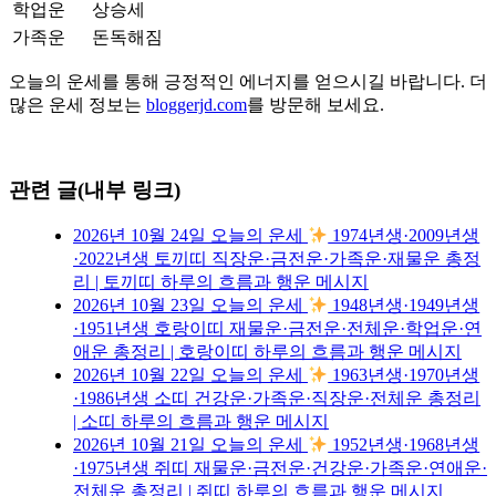
학업운
상승세
가족운
돈독해짐
오늘의 운세를 통해 긍정적인 에너지를 얻으시길 바랍니다. 더
많은 운세 정보는
bloggerjd.com
를 방문해 보세요.
관련 글(내부 링크)
2026년 10월 24일 오늘의 운세
1974년생·2009년생
·2022년생 토끼띠 직장운·금전운·가족운·재물운 총정
리 | 토끼띠 하루의 흐름과 행운 메시지
2026년 10월 23일 오늘의 운세
1948년생·1949년생
·1951년생 호랑이띠 재물운·금전운·전체운·학업운·연
애운 총정리 | 호랑이띠 하루의 흐름과 행운 메시지
2026년 10월 22일 오늘의 운세
1963년생·1970년생
·1986년생 소띠 건강운·가족운·직장운·전체운 총정리
| 소띠 하루의 흐름과 행운 메시지
2026년 10월 21일 오늘의 운세
1952년생·1968년생
·1975년생 쥐띠 재물운·금전운·건강운·가족운·연애운·
전체운 총정리 | 쥐띠 하루의 흐름과 행운 메시지