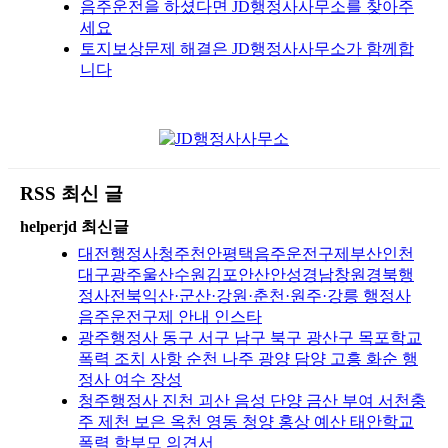
음주운전을 하셨다면 JD행정사사무소를 찾아주
세요
토지보상문제 해결은 JD행정사사무소가 함께합
니다
RSS 최신 글
helperjd 최신글
대전행정사청주천안평택음주운전구제부산인천
대구광주울산수원김포안산안성경남창원경북행
정사전북익산·군산·강원·춘천·원주·강릉 행정사
음주운전구제 안내 인스타
광주행정사 동구 서구 남구 북구 광산구 목포학교
폭력 조치 사항 순천 나주 광양 담양 고흥 화순 행
정사 여수 장성
청주행정사 진천 괴산 음성 단양 금산 부여 서천충
주 제천 보은 옥천 영동 청양 홍상 예산 태안학교
폭력 학부모 의견서