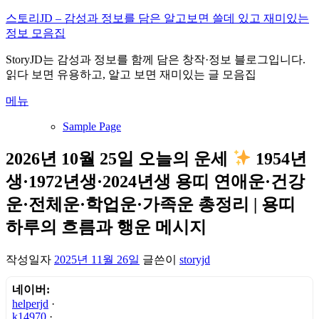
내
스토리JD – 감성과 정보를 담은 알고보면 쓸데 있고 재미있는
용
정보 모음집
으
StoryJD는 감성과 정보를 함께 담은 창작·정보 블로그입니다.
로
읽다 보면 유용하고, 알고 보면 재미있는 글 모음집
바
로
메뉴
가
기
Sample Page
2026년 10월 25일 오늘의 운세
1954년
생·1972년생·2024년생 용띠 연애운·건강
운·전체운·학업운·가족운 총정리 | 용띠
하루의 흐름과 행운 메시지
작성일자
2025년 11월 26일
글쓴이
storyjd
네이버:
helperjd
·
k14970
·