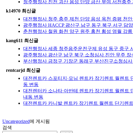
청주행정사 진천 괴산 음성 단양 금산 부여 서천충주
k14970 최신글
대전행정사 청주 충주 제천 단양 음성 옥천 증평 천안
광주행정사 HACCP 광산구 남구 동구 북구 서구 담양
춘천행정사 철원 화천 양구 원주 홍천 횡성 영월 강릉
kang611 최신글
대전행정사 세종 청주음주운전구제 유성 동구 중구 서
광주행정사 광산구 남구 북구 소청심사 진안 무주 장수
부산행정사 금정구 기장군 동래구 부산진구소청심사 
rentcarjd 최신글
대전렌트카 스포티지·모닝 렌트카 장기렌트 월렌트 단
동 변동
대전렌터카 소나타·아반테 렌트카 장기렌트 월렌트 단
내동 변동
대전렌트카 카니발 렌트카 장기렌트 월렌트 단기렌트 
Uncategorized
에 게시됨
검색