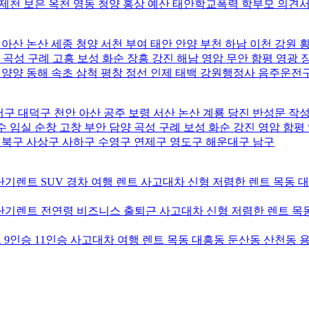
 제천 보은 옥천 영동 청양 홍상 예산 태안학교폭력 학부모 의견
 아산 논산 세종 청양 서천 부여 태안 안양 부천 하남 이천 강원
 곡성 구례 고흥 보성 화순 장흥 강진 해남 영암 무안 함평 영광 
 양양 동해 속초 삼척 평창 정선 인제 태백 강원행정사 음주운전
구 대덕구 천안 아산 공주 보령 서산 논산 계룡 당진 반성문 작
 임실 순창 고창 부안 담양 곡성 구례 보성 화순 강진 영암 함평
북구 사상구 사하구 수영구 연제구 영도구 해운대구 남구
기렌트 SUV 경차 여행 렌트 사고대차 신형 저렴한 렌트 목동 
기렌트 전연령 비즈니스 출퇴근 사고대차 신형 저렴한 렌트 목동
9인승 11인승 사고대차 여행 렌트 목동 대흥동 둔산동 산천동 