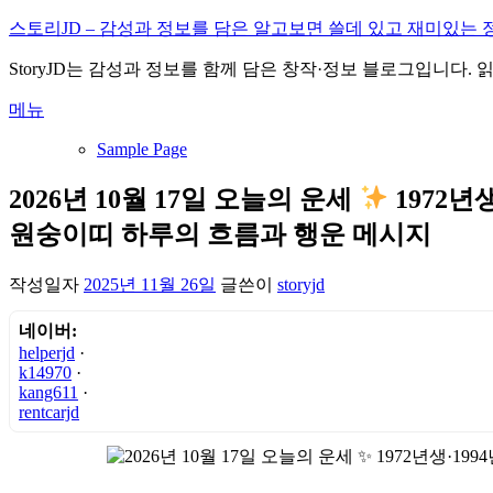
내
스토리JD – 감성과 정보를 담은 알고보면 쓸데 있고 재미있는 
용
StoryJD는 감성과 정보를 함께 담은 창작·정보 블로그입니다.
으
로
메뉴
바
로
Sample Page
가
기
2026년 10월 17일 오늘의 운세
1972년
원숭이띠 하루의 흐름과 행운 메시지
작성일자
2025년 11월 26일
글쓴이
storyjd
네이버:
helperjd
·
k14970
·
kang611
·
rentcarjd