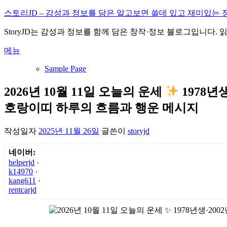
내
스토리JD – 감성과 정보를 담은 알고보면 쓸데 있고 재미있는 
용
StoryJD는 감성과 정보를 함께 담은 창작·정보 블로그입니다.
으
로
메뉴
바
로
Sample Page
가
기
2026년 10월 11일 오늘의 운세
1978년
호랑이띠 하루의 흐름과 행운 메시지
작성일자
2025년 11월 26일
글쓴이
storyjd
네이버:
helperjd
·
k14970
·
kang611
·
rentcarjd