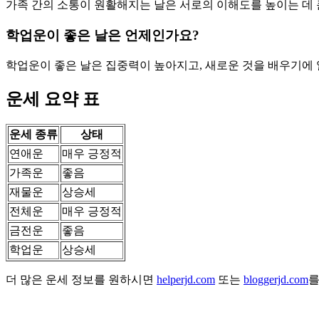
가족 간의 소통이 원활해지는 날은 서로의 이해도를 높이는 데 큰
학업운이 좋은 날은 언제인가요?
학업운이 좋은 날은 집중력이 높아지고, 새로운 것을 배우기에 
운세 요약 표
운세 종류
상태
연애운
매우 긍정적
가족운
좋음
재물운
상승세
전체운
매우 긍정적
금전운
좋음
학업운
상승세
더 많은 운세 정보를 원하시면
helperjd.com
또는
bloggerjd.com
를