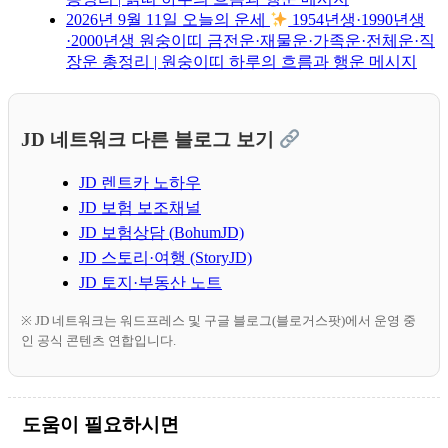
2026년 9월 11일 오늘의 운세
1954년생·1990년생
·2000년생 원숭이띠 금전운·재물운·가족운·전체운·직
장운 총정리 | 원숭이띠 하루의 흐름과 행운 메시지
JD 네트워크 다른 블로그 보기
JD 렌트카 노하우
JD 보험 보조채널
JD 보험상담 (BohumJD)
JD 스토리·여행 (StoryJD)
JD 토지·부동산 노트
※ JD 네트워크는 워드프레스 및 구글 블로그(블로거스팟)에서 운영 중
인 공식 콘텐츠 연합입니다.
도움이 필요하시면