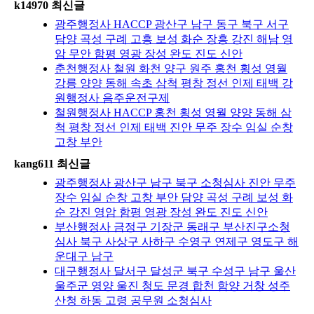
k14970 최신글
광주행정사 HACCP 광산구 남구 동구 북구 서구
담양 곡성 구례 고흥 보성 화순 장흥 강진 해남 영
암 무안 함평 영광 장성 완도 진도 신안
춘천행정사 철원 화천 양구 원주 홍천 횡성 영월
강릉 양양 동해 속초 삼척 평창 정선 인제 태백 강
원행정사 음주운전구제
철원행정사 HACCP 홍천 횡성 영월 양양 동해 삼
척 평창 정선 인제 태백 진안 무주 장수 임실 순창
고창 부안
kang611 최신글
광주행정사 광산구 남구 북구 소청심사 진안 무주
장수 임실 순창 고창 부안 담양 곡성 구례 보성 화
순 강진 영암 함평 영광 장성 완도 진도 신안
부산행정사 금정구 기장군 동래구 부산진구소청
심사 북구 사상구 사하구 수영구 연제구 영도구 해
운대구 남구
대구행정사 달서구 달성군 북구 수성구 남구 울산
울주군 영양 울진 청도 문경 합천 함양 거창 성주
산청 하동 고령 공무원 소청심사