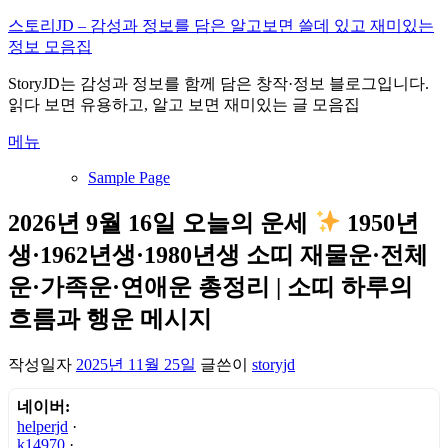
내
스토리JD – 감성과 정보를 담은 알고보면 쓸데 있고 재미있는
용
정보 모음집
으
StoryJD는 감성과 정보를 함께 담은 창작·정보 블로그입니다.
로
읽다 보면 유용하고, 알고 보면 재미있는 글 모음집
바
로
메뉴
가
기
Sample Page
2026년 9월 16일 오늘의 운세
1950년
생·1962년생·1980년생 소띠 재물운·전체
운·가족운·연애운 총정리 | 소띠 하루의
흐름과 행운 메시지
작성일자
2025년 11월 25일
글쓴이
storyjd
네이버:
helperjd
·
k14970
·