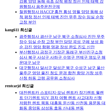
강릉 양양 동해 속초 삼척 평창 정선 인제 태백 강
원행정사 음주운전구제
철원행정사 HACCP 홍천 횡성 영월 양양 동해 삼
척 평창 정선 인제 태백 진안 무주 장수 임실 순창
고창 부안
kang611 최신글
광주행정사 광산구 남구 북구 소청심사 진안 무주
장수 임실 순창 고창 부안 담양 곡성 구례 보성 화
순 강진 영암 함평 영광 장성 완도 진도 신안
부산행정사 금정구 기장군 동래구 부산진구소청
심사 북구 사상구 사하구 수영구 연제구 영도구 해
운대구 남구
대구행정사 달서구 달성군 북구 수성구 남구 울산
울주군 영양 울진 청도 문경 합천 함양 거창 성주
산청 하동 고령 공무원 소청심사
rentcarjd 최신글
대전렌트카 스포티지·모닝 렌트카 장기렌트 월렌
트 단기렌트 SUV 경차 여행 렌트 사고대차 신형
저렴한 렌트 목동 대흥동 둔산동 산천동 용문동 대
화동 중앙동 삼성동 효동 산내동 변동