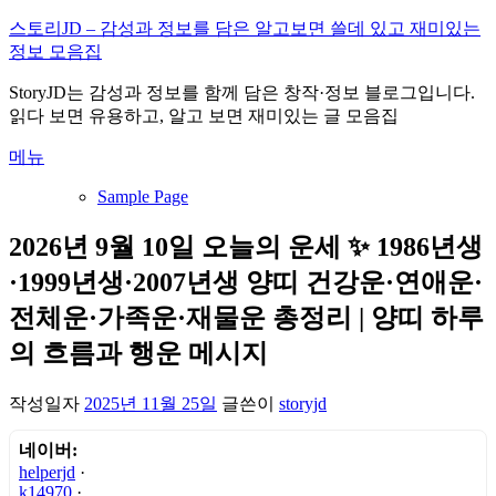
내
스토리JD – 감성과 정보를 담은 알고보면 쓸데 있고 재미있는
용
정보 모음집
으
StoryJD는 감성과 정보를 함께 담은 창작·정보 블로그입니다.
로
읽다 보면 유용하고, 알고 보면 재미있는 글 모음집
바
로
메뉴
가
기
Sample Page
2026년 9월 10일 오늘의 운세 ✨ 1986년생
·1999년생·2007년생 양띠 건강운·연애운·
전체운·가족운·재물운 총정리 | 양띠 하루
의 흐름과 행운 메시지
작성일자
2025년 11월 25일
글쓴이
storyjd
네이버:
helperjd
·
k14970
·