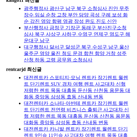
kang611 최신글
광주행정사 광산구 남구 북구 소청심사 진안 무주
장수 임실 순창 고창 부안 담양 곡성 구례 보성 화
순 강진 영암 함평 영광 장성 완도 진도 신안
부산행정사 금정구 기장군 동래구 부산진구소청
심사 북구 사상구 사하구 수영구 연제구 영도구 해
운대구 남구
대구행정사 달서구 달성군 북구 수성구 남구 울산
울주군 영양 울진 청도 문경 합천 함양 거창 성주
산청 하동 고령 공무원 소청심사
rentcarjd 최신글
대전렌트카 스포티지·모닝 렌트카 장기렌트 월렌
트 단기렌트 SUV 경차 여행 렌트 사고대차 신형
저렴한 렌트 목동 대흥동 둔산동 산천동 용문동 대
화동 중앙동 삼성동 효동 산내동 변동
대전렌터카 소나타·아반테 렌트카 장기렌트 월렌
트 단기렌트 전연령 비즈니스 출퇴근 사고대차 신
형 저렴한 렌트 목동 대흥동 둔산동 산천동 용문동
대화동 중앙동 삼성동 효동 산내동 변동
대전렌트카 카니발 렌트카 장기렌트 월렌트 단기
렌트 9인승 11인승 사고대차 여행 렌트 목동 대흥