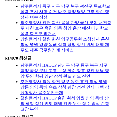
광주행정사 동구 서구 남구 북구 광산구 목포학교
폭력 조치 사항 순천 나주 광양 담양 고흥 화순 행
정사 여수 장성
청주행정사 진천 괴산 음성 단양 금산 부여 서천충
주 제천 보은 옥천 영동 청양 홍상 예산 태안학교
폭력 학부모 의견서
강원행정사 철원 화천 양구공무원 소청심사 홍천
횡성 영월 양양 동해 삼척 평창 정선 인제 태백 제
주도 제주 공무원징계 서비스
k14970 최신글
광주행정사 HACCP 광산구 남구 동구 북구 서구
담양 곡성 구례 고흥 보성 화순 장흥 강진 해남 영
암 무안 함평 영광 장성 완도 진도 신안
춘천행정사 철원 화천 양구 원주 홍천 횡성 영월
강릉 양양 동해 속초 삼척 평창 정선 인제 태백 강
원행정사 음주운전구제
철원행정사 HACCP 홍천 횡성 영월 양양 동해 삼
척 평창 정선 인제 태백 진안 무주 장수 임실 순창
고창 부안