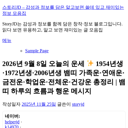
내
스토리JD – 감성과 정보를 담은 알고보면 쓸데 있고 재미있는
용
정보 모음집
으
StoryJD는 감성과 정보를 함께 담은 창작·정보 블로그입니다.
로
읽다 보면 유용하고, 알고 보면 재미있는 글 모음집
바
로
메뉴
가
기
Sample Page
2026년 9월 8일 오늘의 운세
1954년생
·1972년생·2006년생 뱀띠 가족운·연애운·
금전운·학업운·전체운·건강운 총정리 | 뱀
띠 하루의 흐름과 행운 메시지
작성일자
2025년 11월 25일
글쓴이
storyjd
네이버:
helperjd
·
k14970
·