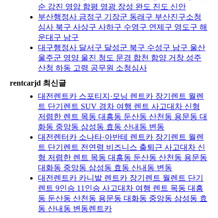
순 강진 영암 함평 영광 장성 완도 진도 신안
부산행정사 금정구 기장군 동래구 부산진구소청
심사 북구 사상구 사하구 수영구 연제구 영도구 해
운대구 남구
대구행정사 달서구 달성군 북구 수성구 남구 울산
울주군 영양 울진 청도 문경 합천 함양 거창 성주
산청 하동 고령 공무원 소청심사
rentcarjd 최신글
대전렌트카 스포티지·모닝 렌트카 장기렌트 월렌
트 단기렌트 SUV 경차 여행 렌트 사고대차 신형
저렴한 렌트 목동 대흥동 둔산동 산천동 용문동 대
화동 중앙동 삼성동 효동 산내동 변동
대전렌터카 소나타·아반테 렌트카 장기렌트 월렌
트 단기렌트 전연령 비즈니스 출퇴근 사고대차 신
형 저렴한 렌트 목동 대흥동 둔산동 산천동 용문동
대화동 중앙동 삼성동 효동 산내동 변동
대전렌트카 카니발 렌트카 장기렌트 월렌트 단기
렌트 9인승 11인승 사고대차 여행 렌트 목동 대흥
동 둔산동 산천동 용문동 대화동 중앙동 삼성동 효
동 산내동 변동렌트카