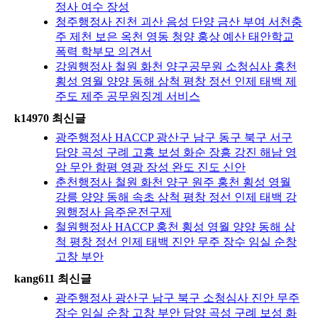
정사 여수 장성
청주행정사 진천 괴산 음성 단양 금산 부여 서천충
주 제천 보은 옥천 영동 청양 홍상 예산 태안학교
폭력 학부모 의견서
강원행정사 철원 화천 양구공무원 소청심사 홍천
횡성 영월 양양 동해 삼척 평창 정선 인제 태백 제
주도 제주 공무원징계 서비스
k14970 최신글
광주행정사 HACCP 광산구 남구 동구 북구 서구
담양 곡성 구례 고흥 보성 화순 장흥 강진 해남 영
암 무안 함평 영광 장성 완도 진도 신안
춘천행정사 철원 화천 양구 원주 홍천 횡성 영월
강릉 양양 동해 속초 삼척 평창 정선 인제 태백 강
원행정사 음주운전구제
철원행정사 HACCP 홍천 횡성 영월 양양 동해 삼
척 평창 정선 인제 태백 진안 무주 장수 임실 순창
고창 부안
kang611 최신글
광주행정사 광산구 남구 북구 소청심사 진안 무주
장수 임실 순창 고창 부안 담양 곡성 구례 보성 화