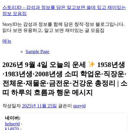
내
스토리JD – 감성과 정보를 담은 알고보면 쓸데 있고 재미있는
용
정보 모음집
으
StoryJD는 감성과 정보를 함께 담은 창작·정보 블로그입니다.
로
읽다 보면 유용하고, 알고 보면 재미있는 글 모음집
바
로
메뉴
가
기
Sample Page
2026년 9월 4일 오늘의 운세
1958년생
·1983년생·2008년생 소띠 학업운·직장운·
전체운·재물운·금전운·건강운 총정리 | 소
띠 하루의 흐름과 행운 메시지
작성일자
2025년 11월 25일
글쓴이
storyjd
네이버:
helperjd
·
k14970
·