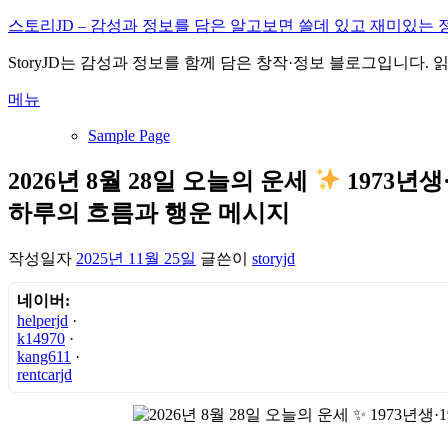
내
스토리JD – 감성과 정보를 담은 알고보면 쓸데 있고 재미있는 
용
StoryJD는 감성과 정보를 함께 담은 창작·정보 블로그입니다.
으
로
메뉴
바
로
Sample Page
가
기
2026년 8월 28일 오늘의 운세
1973년생
하루의 흐름과 행운 메시지
작성일자
2025년 11월 25일
글쓴이
storyjd
네이버:
helperjd
·
k14970
·
kang611
·
rentcarjd