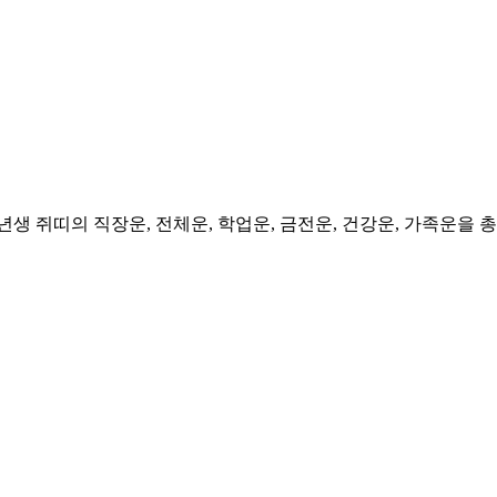
생, 2012년생 쥐띠의 직장운, 전체운, 학업운, 금전운, 건강운, 