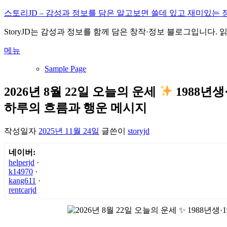
내
스토리JD – 감성과 정보를 담은 알고보면 쓸데 있고 재미있는 
용
StoryJD는 감성과 정보를 함께 담은 창작·정보 블로그입니다.
으
로
메뉴
바
로
Sample Page
가
기
2026년 8월 22일 오늘의 운세
1988년생
하루의 흐름과 행운 메시지
작성일자
2025년 11월 24일
글쓴이
storyjd
네이버:
helperjd
·
k14970
·
kang611
·
rentcarjd