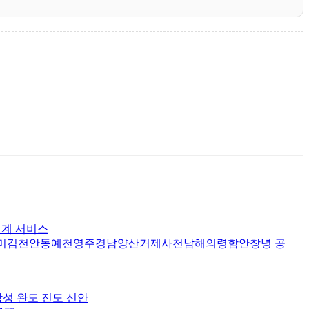
서
징계 서비스
미김천안동예천영주경남양산거제사천남해의령함안창녕 공
장성 완도 진도 신안