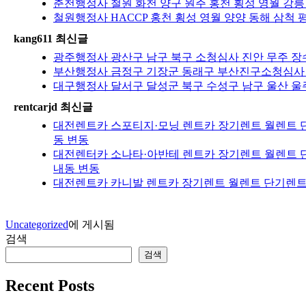
춘천행정사 철원 화천 양구 원주 홍천 횡성 영월 강릉
철원행정사 HACCP 홍천 횡성 영월 양양 동해 삼척 
kang611 최신글
광주행정사 광산구 남구 북구 소청심사 진안 무주 장수
부산행정사 금정구 기장군 동래구 부산진구소청심사 
대구행정사 달서구 달성군 북구 수성구 남구 울산 울주
rentcarjd 최신글
대전렌트카 스포티지·모닝 렌트카 장기렌트 월렌트 단
동 변동
대전렌터카 소나타·아반테 렌트카 장기렌트 월렌트 단
내동 변동
대전렌트카 카니발 렌트카 장기렌트 월렌트 단기렌트 
Uncategorized
에 게시됨
검색
검색
Recent Posts