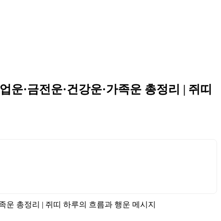
·학업운·금전운·건강운·가족운 총정리 | 쥐띠