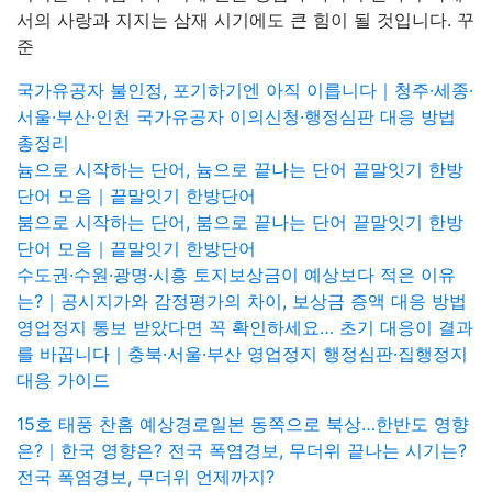
서의 사랑과 지지는 삼재 시기에도 큰 힘이 될 것입니다. 꾸
준
국가유공자 불인정, 포기하기엔 아직 이릅니다｜청주·세종·
서울·부산·인천 국가유공자 이의신청·행정심판 대응 방법
총정리
늄으로 시작하는 단어, 늄으로 끝나는 단어 끝말잇기 한방
단어 모음｜끝말잇기 한방단어
붐으로 시작하는 단어, 붐으로 끝나는 단어 끝말잇기 한방
단어 모음｜끝말잇기 한방단어
수도권·수원·광명·시흥 토지보상금이 예상보다 적은 이유
는?｜공시지가와 감정평가의 차이, 보상금 증액 대응 방법
영업정지 통보 받았다면 꼭 확인하세요… 초기 대응이 결과
를 바꿉니다｜충북·서울·부산 영업정지 행정심판·집행정지
대응 가이드
15호 태풍 찬홈 예상경로일본 동쪽으로 북상…한반도 영향
은?｜한국 영향은? 전국 폭염경보, 무더위 끝나는 시기는?
전국 폭염경보, 무더위 언제까지?