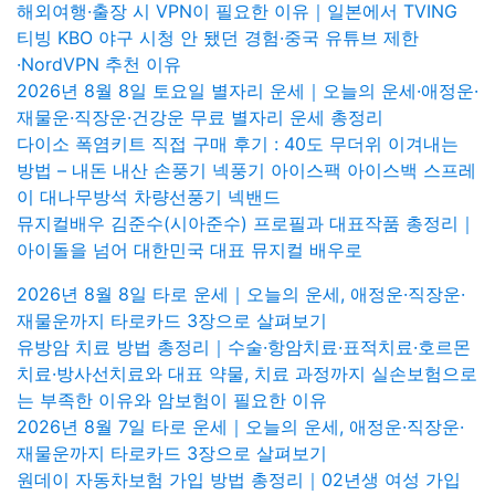
해외여행·출장 시 VPN이 필요한 이유｜일본에서 TVING
티빙 KBO 야구 시청 안 됐던 경험·중국 유튜브 제한
·NordVPN 추천 이유
2026년 8월 8일 토요일 별자리 운세｜오늘의 운세·애정운·
재물운·직장운·건강운 무료 별자리 운세 총정리
다이소 폭염키트 직접 구매 후기 : 40도 무더위 이겨내는
방법 – 내돈 내산 손풍기 넥풍기 아이스팩 아이스백 스프레
이 대나무방석 차량선풍기 넥밴드
뮤지컬배우 김준수(시아준수) 프로필과 대표작품 총정리｜
아이돌을 넘어 대한민국 대표 뮤지컬 배우로
2026년 8월 8일 타로 운세｜오늘의 운세, 애정운·직장운·
재물운까지 타로카드 3장으로 살펴보기
유방암 치료 방법 총정리｜수술·항암치료·표적치료·호르몬
치료·방사선치료와 대표 약물, 치료 과정까지 실손보험으로
는 부족한 이유와 암보험이 필요한 이유
2026년 8월 7일 타로 운세｜오늘의 운세, 애정운·직장운·
재물운까지 타로카드 3장으로 살펴보기
원데이 자동차보험 가입 방법 총정리｜02년생 여성 가입