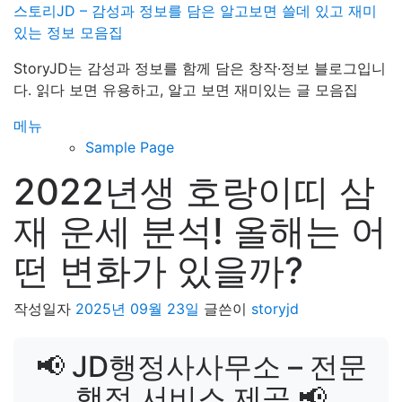
내
스토리JD – 감성과 정보를 담은 알고보면 쓸데 있고 재미
용
있는 정보 모음집
으
StoryJD는 감성과 정보를 함께 담은 창작·정보 블로그입니
로
다. 읽다 보면 유용하고, 알고 보면 재미있는 글 모음집
바
로
메뉴
가
Sample Page
기
2022년생 호랑이띠 삼
재 운세 분석! 올해는 어
떤 변화가 있을까?
작성일자
2025년 09월 23일
글쓴이
storyjd
📢 JD행정사사무소 – 전문
행정 서비스 제공 📢