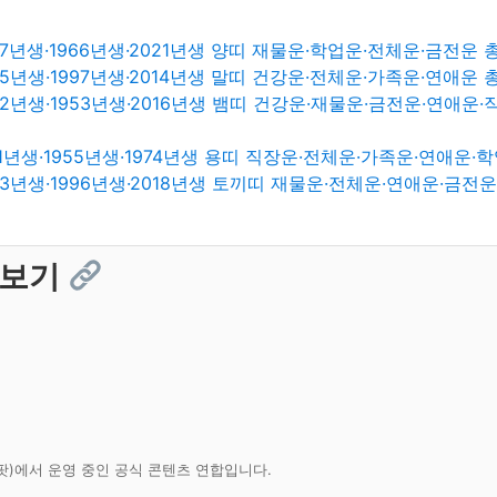
57년생·1966년생·2021년생 양띠 재물운·학업운·전체운·금전운
95년생·1997년생·2014년생 말띠 건강운·전체운·가족운·연애운
52년생·1953년생·2016년생 뱀띠 건강운·재물운·금전운·연애운
51년생·1955년생·1974년생 용띠 직장운·전체운·가족운·연애운·
83년생·1996년생·2018년생 토끼띠 재물운·전체운·연애운·금전
 보기
팟)에서 운영 중인 공식 콘텐츠 연합입니다.