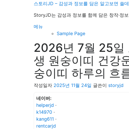
내
스토리JD – 감성과 정보를 담은 알고보면 쓸
용
StoryJD는 감성과 정보를 함께 담은 창작·
으
로
메뉴
바
Sample Page
로
2026년 7월 25
가
기
생 원숭이띠 건강운
숭이띠 하루의 흐
작성일자
2025년 11월 24일
글쓴이
storyjd
네이버:
helperjd
·
k14970
·
kang611
·
rentcarjd