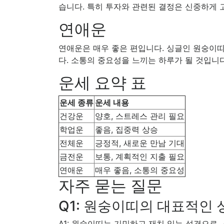
습니다. 특히 투자와 관련된 결정은 신중하게 
연애운
연애운은 매우 좋은 편입니다. 싱글인 원숭이띠
다. 소통의 중요성을 느끼는 하루가 될 것입니다
운세 요약 표
운세 종류
운세 내용
건강운
양호, 스트레스 관리 필요
학업운
좋음, 집중력 상승
전체운
긍정적, 새로운 만남 기대
금전운
보통, 계획적인 지출 필요
연애운
매우 좋음, 소통의 중요성
자주 묻는 질문
Q1: 원숭이띠의 대표적인
A1: 원숭이띠는 기민하고 재치 있는 성격으로