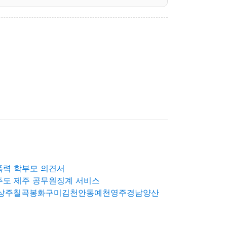
폭력 학부모 의견서
제주도 제주 공무원징계 서비스
성상주칠곡봉화구미김천안동예천영주경남양산