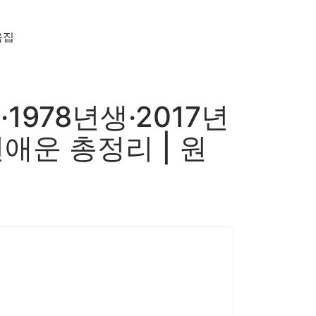
음집
·1978년생·2017년
애운 총정리 | 원