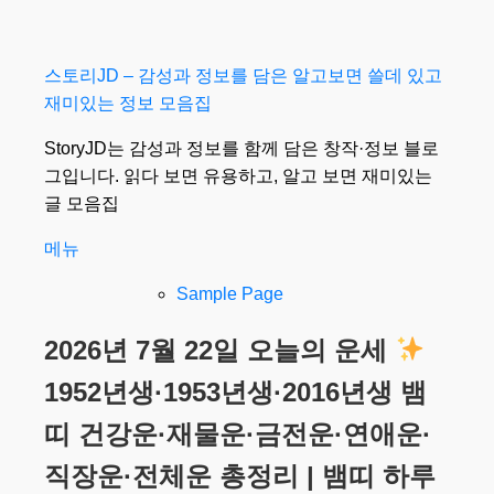
내
스토리JD – 감성과 정보를 담은 알고보면 쓸데 있고
용
재미있는 정보 모음집
으
StoryJD는 감성과 정보를 함께 담은 창작·정보 블로
로
그입니다. 읽다 보면 유용하고, 알고 보면 재미있는
바
글 모음집
로
가
메뉴
기
Sample Page
2026년 7월 22일 오늘의 운세
1952년생·1953년생·2016년생 뱀
띠 건강운·재물운·금전운·연애운·
직장운·전체운 총정리 | 뱀띠 하루