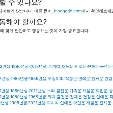
인할 수 있나요?
웹사이트가 많습니다. 예를 들어,
bloggerjd.com
에서 확인해보세요
행동해야 할까요?
황에 맞게 판단하고 행동하는 것이 가장 중요합니다.
83년생·1996년생·2018년생 토끼띠 재물운·전체운·연애운·금전
82년생·1985년생·1986년생 호랑이띠 직장운·연애운·전체운·건
70년생·1986년생·2017년생 소띠 금전운·가족운·재물운·학업운 
0년생·1959년생·1968년생 쥐띠 금전운·전체운·건강운·연애운
91년생·1996년생·2021년생 돼지띠 연애운·학업운·재물운·전체