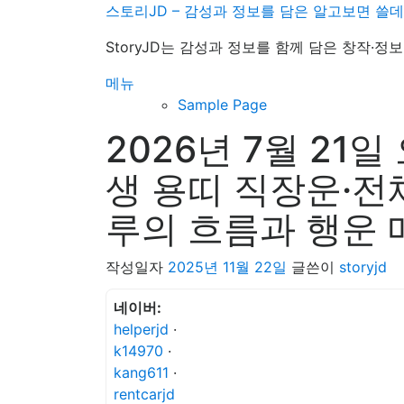
내
스토리JD – 감성과 정보를 담은 알고보면 쓸
용
StoryJD는 감성과 정보를 함께 담은 창작·
으
로
메뉴
바
Sample Page
로
2026년 7월 21
가
기
생 용띠 직장운·전
루의 흐름과 행운
작성일자
2025년 11월 22일
글쓴이
storyjd
네이버:
helperjd
·
k14970
·
kang611
·
rentcarjd