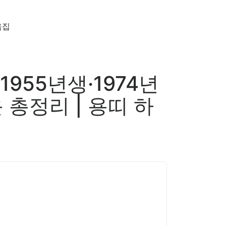
음집
1955년생·1974년
총정리 | 용띠 하