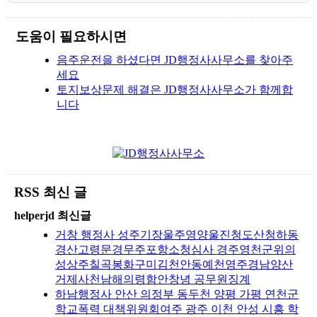
도움이 필요하시면
음주운전을 하셨다면 JD행정사사무소를 찾아주
세요
토지보상문제 해결은 JD행정사사무소가 함께합
니다
RSS 최신 글
helperjd 최신글
거창 행정사 성주기장울주영양울진청도산청하동
경산고령문경무주포항소청심사 경주영천군위의
성상주칠곡봉화구미김천안동예천영주경남양산
거제사천남해의령함안창녕 공무원징계
하남행정사 안산 의정부 동두천 양평 가평 연천군
학교폭력 대책위원회여주 광주 이천 안성 시흥 학