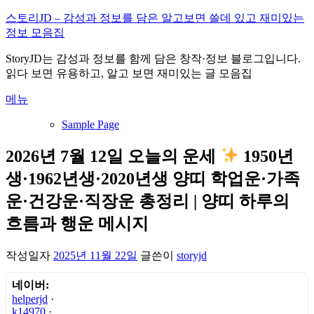
내
스토리JD – 감성과 정보를 담은 알고보면 쓸데 있고 재미있는
용
정보 모음집
으
StoryJD는 감성과 정보를 함께 담은 창작·정보 블로그입니다.
로
읽다 보면 유용하고, 알고 보면 재미있는 글 모음집
바
로
메뉴
가
기
Sample Page
2026년 7월 12일 오늘의 운세
1950년
생·1962년생·2020년생 양띠 학업운·가족
운·건강운·직장운 총정리 | 양띠 하루의
흐름과 행운 메시지
작성일자
2025년 11월 22일
글쓴이
storyjd
네이버:
helperjd
·
k14970
·