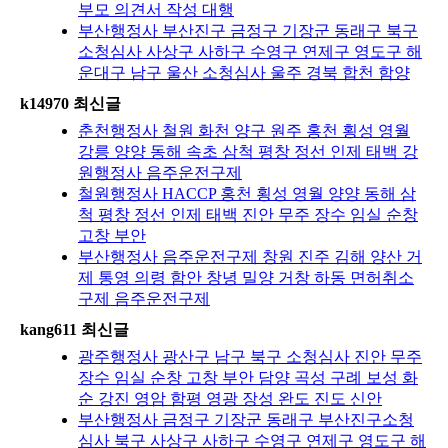
부모 의견서 작성 대행
부산행정사 부산진구 금정구 기장군 동래구 북구
소청심사 사상구 사하구 수영구 연제구 영도구 해
운대구 남구 울산 소청심사 울주 경북 합천 함양
k14970 최신글
춘천행정사 철원 화천 양구 원주 홍천 횡성 영월
강릉 양양 동해 속초 삼척 평창 정선 인제 태백 강
원행정사 음주운전구제
철원행정사 HACCP 홍천 횡성 영월 양양 동해 삼
척 평창 정선 인제 태백 진안 무주 장수 임실 순창
고창 부안
부산행정사 음주운전구제 창원 진주 김해 양산 거
제 통영 의령 함안 창녕 밀양 거창 하동 면허취소
구제 음주운전구제
kang611 최신글
광주행정사 광산구 남구 북구 소청심사 진안 무주
장수 임실 순창 고창 부안 담양 곡성 구례 보성 화
순 강진 영암 함평 영광 장성 완도 진도 신안
부산행정사 금정구 기장군 동래구 부산진구소청
심사 북구 사상구 사하구 수영구 연제구 영도구 해