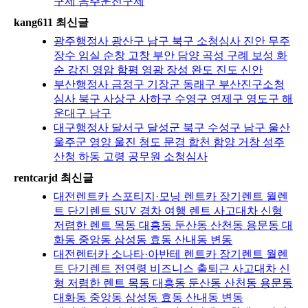
구제 음주운전구제
kang611 최신글
광주행정사 광산구 남구 북구 소청심사 진안 무주
장수 임실 순창 고창 부안 담양 곡성 구례 보성 화
순 강진 영암 함평 영광 장성 완도 진도 신안
부산행정사 금정구 기장군 동래구 부산진구소청
심사 북구 사상구 사하구 수영구 연제구 영도구 해
운대구 남구
대구행정사 달서구 달성군 북구 수성구 남구 울산
울주군 영양 울진 청도 문경 합천 함양 거창 성주
산청 하동 고령 공무원 소청심사
rentcarjd 최신글
대전렌트카 스포티지·모닝 렌트카 장기렌트 월렌
트 단기렌트 SUV 경차 여행 렌트 사고대차 신형
저렴한 렌트 목동 대흥동 둔산동 산천동 용문동 대
화동 중앙동 삼성동 효동 산내동 변동
대전렌터카 소나타·아반테 렌트카 장기렌트 월렌
트 단기렌트 전연령 비즈니스 출퇴근 사고대차 신
형 저렴한 렌트 목동 대흥동 둔산동 산천동 용문동
대화동 중앙동 삼성동 효동 산내동 변동