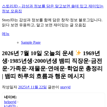
내
스토리JD – 감성과 정보를 담은 알고보면 쓸데 있고 재미있는
용
정보 모음집
으
StoryJD는 감성과 정보를 함께 담은 창작·정보 블로그입니다.
로
읽다 보면 유용하고, 알고 보면 재미있는 글 모음집
바
로
메뉴
가
기
Sample Page
2026년 7월 10일 오늘의 운세
1969년
생·1985년생·2000년생 뱀띠 직장운·금전
운·가족운·재물운·연애운·학업운 총정리
| 뱀띠 하루의 흐름과 행운 메시지
작성일자
2025년 11월 22일
글쓴이
storyjd
네이버:
helperjd
·
k14970
·