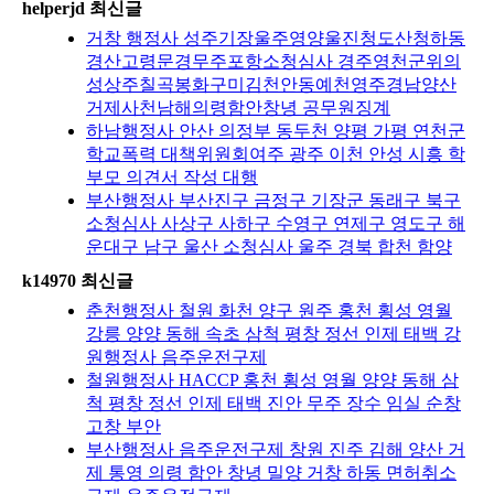
helperjd 최신글
거창 행정사 성주기장울주영양울진청도산청하동
경산고령문경무주포항소청심사 경주영천군위의
성상주칠곡봉화구미김천안동예천영주경남양산
거제사천남해의령함안창녕 공무원징계
하남행정사 안산 의정부 동두천 양평 가평 연천군
학교폭력 대책위원회여주 광주 이천 안성 시흥 학
부모 의견서 작성 대행
부산행정사 부산진구 금정구 기장군 동래구 북구
소청심사 사상구 사하구 수영구 연제구 영도구 해
운대구 남구 울산 소청심사 울주 경북 합천 함양
k14970 최신글
춘천행정사 철원 화천 양구 원주 홍천 횡성 영월
강릉 양양 동해 속초 삼척 평창 정선 인제 태백 강
원행정사 음주운전구제
철원행정사 HACCP 홍천 횡성 영월 양양 동해 삼
척 평창 정선 인제 태백 진안 무주 장수 임실 순창
고창 부안
부산행정사 음주운전구제 창원 진주 김해 양산 거
제 통영 의령 함안 창녕 밀양 거창 하동 면허취소