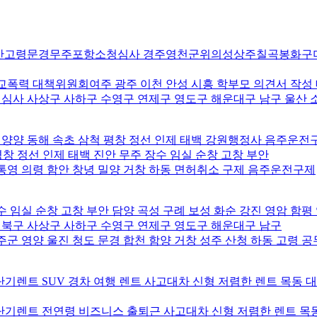
산고령문경무주포항소청심사 경주영천군위의성상주칠곡봉화구
교폭력 대책위원회여주 광주 이천 안성 시흥 학부모 의견서 작성
사 사상구 사하구 수영구 연제구 영도구 해운대구 남구 울산 
 양양 동해 속초 삼척 평창 정선 인제 태백 강원행정사 음주운전
평창 정선 인제 태백 진안 무주 장수 임실 순창 고창 부안
통영 의령 함안 창녕 밀양 거창 하동 면허취소 구제 음주운전구제
 임실 순창 고창 부안 담양 곡성 구례 보성 화순 강진 영암 함평
북구 사상구 사하구 수영구 연제구 영도구 해운대구 남구
군 영양 울진 청도 문경 합천 함양 거창 성주 산청 하동 고령 
기렌트 SUV 경차 여행 렌트 사고대차 신형 저렴한 렌트 목동 
기렌트 전연령 비즈니스 출퇴근 사고대차 신형 저렴한 렌트 목동