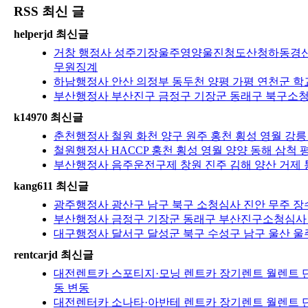
RSS 최신 글
helperjd 최신글
거창 행정사 성주기장울주영양울진청도산청하동경
무원징계
하남행정사 안산 의정부 동두천 양평 가평 연천군 학
부산행정사 부산진구 금정구 기장군 동래구 북구소청심
k14970 최신글
춘천행정사 철원 화천 양구 원주 홍천 횡성 영월 강릉
철원행정사 HACCP 홍천 횡성 영월 양양 동해 삼척 
부산행정사 음주운전구제 창원 진주 김해 양산 거제 
kang611 최신글
광주행정사 광산구 남구 북구 소청심사 진안 무주 장수
부산행정사 금정구 기장군 동래구 부산진구소청심사 
대구행정사 달서구 달성군 북구 수성구 남구 울산 울주
rentcarjd 최신글
대전렌트카 스포티지·모닝 렌트카 장기렌트 월렌트 단
동 변동
대전렌터카 소나타·아반테 렌트카 장기렌트 월렌트 단