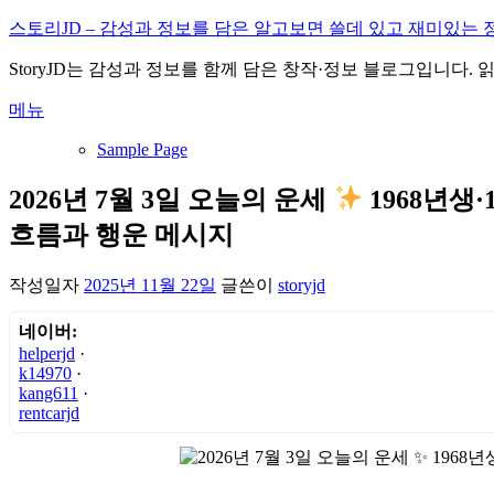
내
스토리JD – 감성과 정보를 담은 알고보면 쓸데 있고 재미있는 
용
StoryJD는 감성과 정보를 함께 담은 창작·정보 블로그입니다.
으
로
메뉴
바
로
Sample Page
가
기
2026년 7월 3일 오늘의 운세
1968년생
흐름과 행운 메시지
작성일자
2025년 11월 22일
글쓴이
storyjd
네이버:
helperjd
·
k14970
·
kang611
·
rentcarjd