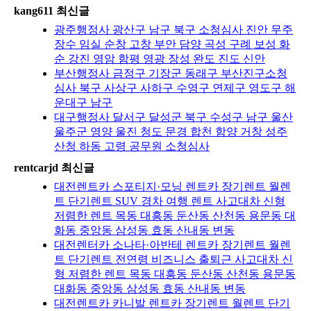
kang611 최신글
광주행정사 광산구 남구 북구 소청심사 진안 무주
장수 임실 순창 고창 부안 담양 곡성 구례 보성 화
순 강진 영암 함평 영광 장성 완도 진도 신안
부산행정사 금정구 기장군 동래구 부산진구소청
심사 북구 사상구 사하구 수영구 연제구 영도구 해
운대구 남구
대구행정사 달서구 달성군 북구 수성구 남구 울산
울주군 영양 울진 청도 문경 합천 함양 거창 성주
산청 하동 고령 공무원 소청심사
rentcarjd 최신글
대전렌트카 스포티지·모닝 렌트카 장기렌트 월렌
트 단기렌트 SUV 경차 여행 렌트 사고대차 신형
저렴한 렌트 목동 대흥동 둔산동 산천동 용문동 대
화동 중앙동 삼성동 효동 산내동 변동
대전렌터카 소나타·아반테 렌트카 장기렌트 월렌
트 단기렌트 전연령 비즈니스 출퇴근 사고대차 신
형 저렴한 렌트 목동 대흥동 둔산동 산천동 용문동
대화동 중앙동 삼성동 효동 산내동 변동
대전렌트카 카니발 렌트카 장기렌트 월렌트 단기