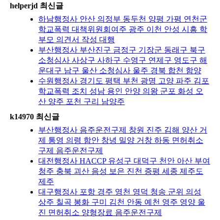
helperjd 최신글
하남행정사 안산 의정부 동두천 양평 가평 연천군
학교폭력 대책위원회여주 광주 이천 안성 시흥 학
부모 의견서 작성 대행
부산행정사 부산진구 금정구 기장군 동래구 북구
소청심사 사상구 사하구 수영구 연제구 영도구 해
운대구 남구 울산 소청심사 울주 경북 합천 함양
수원행정사 경기도 평택 부천 광명 고양 파주 김포
학교폭력 조치 성남 용인 안양 의왕 군포 화성 오
산 양주 포천 구리 남양주
k14970 최신글
부산행정사 음주운전구제 창원 진주 김해 양산 거
제 통영 의령 함안 창녕 밀양 거창 하동 면허취소
구제 음주운전구제
대전행정사 HACCP 유성구 대덕구 천안 아산 부여
청주 충북 괴산 음성 보은 진천 증평 세종 제주도
제주
대구행정사 포항 경주 영천 영덕 청송 군위 의성
상주 칠곡 봉화 구미 김천 안동 예천 영주 영양 울
진 면허취소 양형장료 음주운전구제