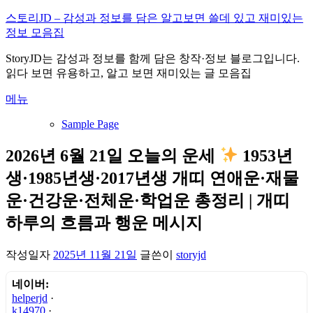
내
스토리JD – 감성과 정보를 담은 알고보면 쓸데 있고 재미있는
용
정보 모음집
으
StoryJD는 감성과 정보를 함께 담은 창작·정보 블로그입니다.
로
읽다 보면 유용하고, 알고 보면 재미있는 글 모음집
바
로
메뉴
가
기
Sample Page
2026년 6월 21일 오늘의 운세
1953년
생·1985년생·2017년생 개띠 연애운·재물
운·건강운·전체운·학업운 총정리 | 개띠
하루의 흐름과 행운 메시지
작성일자
2025년 11월 21일
글쓴이
storyjd
네이버:
helperjd
·
k14970
·