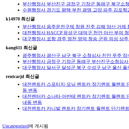
부산행정사 부산진구 금정구 기장군 동래구 북구소청심
수원행정사 경기도 평택 부천 광명 고양 파주 김포학교
k14970 최신글
부산행정사 음주운전구제 창원 진주 김해 양산 거제 
대전행정사 HACCP 유성구 대덕구 천안 아산 부여 청
대구행정사 포항 경주 영천 영덕 청송 군위 의성 상주
kang611 최신글
광주행정사 광산구 남구 북구 소청심사 진안 무주 장수
부산행정사 금정구 기장군 동래구 부산진구소청심사 
대구행정사 달서구 달성군 북구 수성구 남구 울산 울주
rentcarjd 최신글
대전렌트카 스포티지·모닝 렌트카 장기렌트 월렌트 단
동 변동
대전렌터카 소나타·아반테 렌트카 장기렌트 월렌트 단
내동 변동
대전렌트카 카니발 렌트카 장기렌트 월렌트 단기렌트 
Uncategorized
에 게시됨