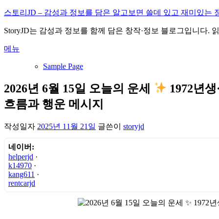
내
스토리JD – 감성과 정보를 담은 알고보면 쓸데 있고 재미있는 
용
StoryJD는 감성과 정보를 함께 담은 창작·정보 블로그입니다.
으
로
메뉴
바
로
Sample Page
가
기
2026년 6월 15일 오늘의 운세
1972년생
흐름과 행운 메시지
작성일자
2025년 11월 21일
글쓴이
storyjd
네이버:
helperjd
·
k14970
·
kang611
·
rentcarjd