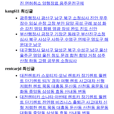
진 면허취소 양형장료 음주운전구제
kang611 최신글
광주행정사 광산구 남구 북구 소청심사 진안 무주
장수 임실 순창 고창 부안 담양 곡성 구례 보성 화
순 강진 영암 함평 영광 장성 완도 진도 신안
부산행정사 금정구 기장군 동래구 부산진구소청
심사 북구 사상구 사하구 수영구 연제구 영도구 해
운대구 남구
대구행정사 달서구 달성군 북구 수성구 남구 울산
울주군 영양 울진 청도 문경 합천 함양 거창 성주
산청 하동 고령 공무원 소청심사
rentcarjd 최신글
대전렌트카 스포티지·모닝 렌트카 장기렌트 월렌
트 단기렌트 SUV 경차 여행 렌트 사고대차 신형
저렴한 렌트 목동 대흥동 둔산동 산천동 용문동 대
화동 중앙동 삼성동 효동 산내동 변동
대전렌터카 소나타·아반테 렌트카 장기렌트 월렌
트 단기렌트 전연령 비즈니스 출퇴근 사고대차 신
형 저렴한 렌트 목동 대흥동 둔산동 산천동 용문동
대화동 중앙동 삼성동 효동 산내동 변동