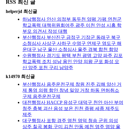
RSS 최신 글
helperjd 최신글
하남행정사 안산 의정부 동두천 양평 가평 연천군
학교폭력 대책위원회여주 광주 이천 안성 시흥 학
부모 의견서 작성 대행
부산행정사 부산진구 금정구 기장군 동래구 북구
소청심사 사상구 사하구 수영구 연제구 영도구 해
운대구 남구 울산 소청심사 울주 경북 합천 함양
수원행정사 경기도 평택 부천 광명 고양 파주 김포
학교폭력 조치 성남 용인 안양 의왕 군포 화성 오
산 양주 포천 구리 남양주
k14970 최신글
부산행정사 음주운전구제 창원 진주 김해 양산 거
제 통영 의령 함안 창녕 밀양 거창 하동 면허취소
구제 음주운전구제
대전행정사 HACCP 유성구 대덕구 천안 아산 부여
청주 충북 괴산 음성 보은 진천 증평 세종 제주도
제주
대구행정사 포항 경주 영천 영덕 청송 군위 의성
상주 칠곡 봉화 구미 김천 안동 예천 영주 영양 울