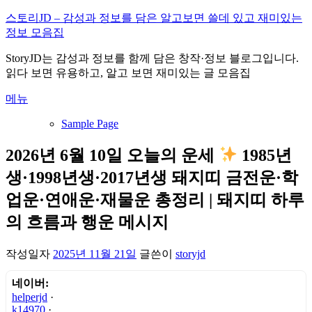
내
스토리JD – 감성과 정보를 담은 알고보면 쓸데 있고 재미있는
용
정보 모음집
으
StoryJD는 감성과 정보를 함께 담은 창작·정보 블로그입니다.
로
읽다 보면 유용하고, 알고 보면 재미있는 글 모음집
바
로
메뉴
가
기
Sample Page
2026년 6월 10일 오늘의 운세
1985년
생·1998년생·2017년생 돼지띠 금전운·학
업운·연애운·재물운 총정리 | 돼지띠 하루
의 흐름과 행운 메시지
작성일자
2025년 11월 21일
글쓴이
storyjd
네이버:
helperjd
·
k14970
·