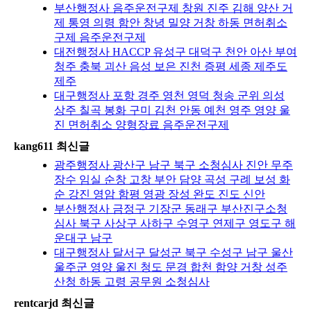
부산행정사 음주운전구제 창원 진주 김해 양산 거
제 통영 의령 함안 창녕 밀양 거창 하동 면허취소
구제 음주운전구제
대전행정사 HACCP 유성구 대덕구 천안 아산 부여
청주 충북 괴산 음성 보은 진천 증평 세종 제주도
제주
대구행정사 포항 경주 영천 영덕 청송 군위 의성
상주 칠곡 봉화 구미 김천 안동 예천 영주 영양 울
진 면허취소 양형장료 음주운전구제
kang611 최신글
광주행정사 광산구 남구 북구 소청심사 진안 무주
장수 임실 순창 고창 부안 담양 곡성 구례 보성 화
순 강진 영암 함평 영광 장성 완도 진도 신안
부산행정사 금정구 기장군 동래구 부산진구소청
심사 북구 사상구 사하구 수영구 연제구 영도구 해
운대구 남구
대구행정사 달서구 달성군 북구 수성구 남구 울산
울주군 영양 울진 청도 문경 합천 함양 거창 성주
산청 하동 고령 공무원 소청심사
rentcarjd 최신글