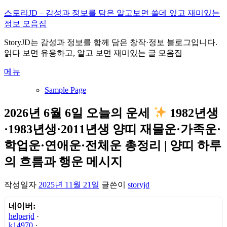
내
스토리JD – 감성과 정보를 담은 알고보면 쓸데 있고 재미있는
용
정보 모음집
으
StoryJD는 감성과 정보를 함께 담은 창작·정보 블로그입니다.
로
읽다 보면 유용하고, 알고 보면 재미있는 글 모음집
바
로
메뉴
가
기
Sample Page
2026년 6월 6일 오늘의 운세
1982년생
·1983년생·2011년생 양띠 재물운·가족운·
학업운·연애운·전체운 총정리 | 양띠 하루
의 흐름과 행운 메시지
작성일자
2025년 11월 21일
글쓴이
storyjd
네이버:
helperjd
·
k14970
·