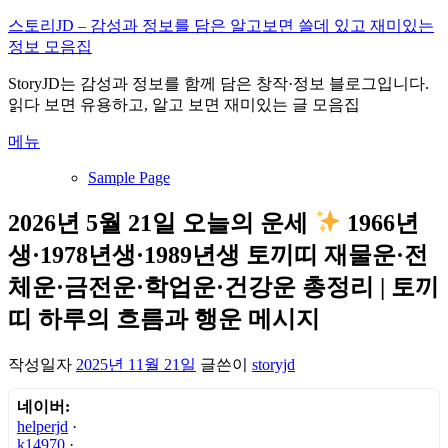
내
스토리JD – 감성과 정보를 담은 알고보면 쓸데 있고 재미있는
용
정보 모음집
으
StoryJD는 감성과 정보를 함께 담은 창작·정보 블로그입니다.
로
읽다 보면 유용하고, 알고 보면 재미있는 글 모음집
바
로
메뉴
가
기
Sample Page
2026년 5월 21일 오늘의 운세
1966년
생·1978년생·1989년생 토끼띠 재물운·전
체운·금전운·학업운·건강운 총정리 | 토끼
띠 하루의 흐름과 행운 메시지
작성일자
2025년 11월 21일
글쓴이
storyjd
네이버:
helperjd
·
k14970
·