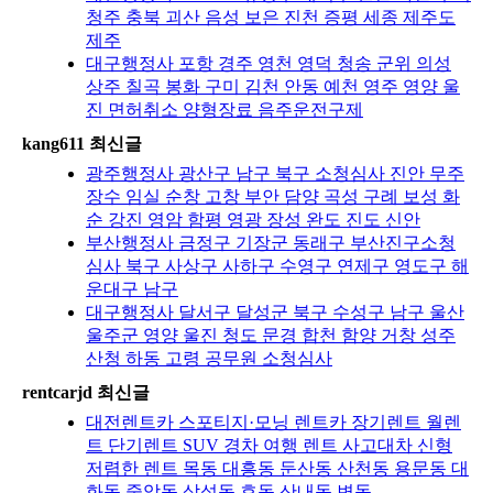
청주 충북 괴산 음성 보은 진천 증평 세종 제주도
제주
대구행정사 포항 경주 영천 영덕 청송 군위 의성
상주 칠곡 봉화 구미 김천 안동 예천 영주 영양 울
진 면허취소 양형장료 음주운전구제
kang611 최신글
광주행정사 광산구 남구 북구 소청심사 진안 무주
장수 임실 순창 고창 부안 담양 곡성 구례 보성 화
순 강진 영암 함평 영광 장성 완도 진도 신안
부산행정사 금정구 기장군 동래구 부산진구소청
심사 북구 사상구 사하구 수영구 연제구 영도구 해
운대구 남구
대구행정사 달서구 달성군 북구 수성구 남구 울산
울주군 영양 울진 청도 문경 합천 함양 거창 성주
산청 하동 고령 공무원 소청심사
rentcarjd 최신글
대전렌트카 스포티지·모닝 렌트카 장기렌트 월렌
트 단기렌트 SUV 경차 여행 렌트 사고대차 신형
저렴한 렌트 목동 대흥동 둔산동 산천동 용문동 대
화동 중앙동 삼성동 효동 산내동 변동