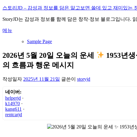
내
스토리JD – 감성과 정보를 담은 알고보면 쓸데 있고 재미있는 
용
StoryJD는 감성과 정보를 함께 담은 창작·정보 블로그입니다.
으
로
메뉴
바
로
Sample Page
가
기
2026년 5월 20일 오늘의 운세
1953년생
의 흐름과 행운 메시지
작성일자
2025년 11월 21일
글쓴이
storyjd
네이버:
helperjd
·
k14970
·
kang611
·
rentcarjd