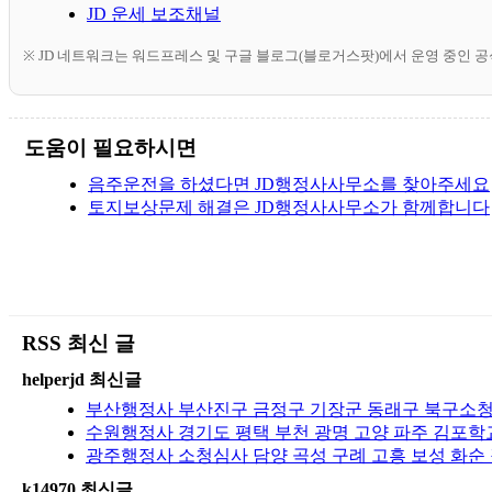
JD 운세 보조채널
※ JD 네트워크는 워드프레스 및 구글 블로그(블로거스팟)에서 운영 중인 
도움이 필요하시면
음주운전을 하셨다면 JD행정사사무소를 찾아주세요
토지보상문제 해결은 JD행정사사무소가 함께합니다
RSS 최신 글
helperjd 최신글
부산행정사 부산진구 금정구 기장군 동래구 북구소청심
수원행정사 경기도 평택 부천 광명 고양 파주 김포학교
광주행정사 소청심사 담양 곡성 구례 고흥 보성 화순 
k14970 최신글