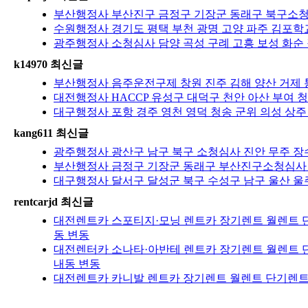
부산행정사 부산진구 금정구 기장군 동래구 북구소청심
수원행정사 경기도 평택 부천 광명 고양 파주 김포학교
광주행정사 소청심사 담양 곡성 구례 고흥 보성 화순 
k14970 최신글
부산행정사 음주운전구제 창원 진주 김해 양산 거제 
대전행정사 HACCP 유성구 대덕구 천안 아산 부여 청
대구행정사 포항 경주 영천 영덕 청송 군위 의성 상주
kang611 최신글
광주행정사 광산구 남구 북구 소청심사 진안 무주 장수
부산행정사 금정구 기장군 동래구 부산진구소청심사 
대구행정사 달서구 달성군 북구 수성구 남구 울산 울주
rentcarjd 최신글
대전렌트카 스포티지·모닝 렌트카 장기렌트 월렌트 단
동 변동
대전렌터카 소나타·아반테 렌트카 장기렌트 월렌트 단
내동 변동
대전렌트카 카니발 렌트카 장기렌트 월렌트 단기렌트 