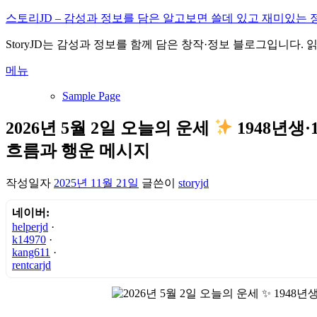
내
스토리JD – 감성과 정보를 담은 알고보면 쓸데 있고 재미있는 
용
StoryJD는 감성과 정보를 함께 담은 창작·정보 블로그입니다.
으
로
메뉴
바
로
Sample Page
가
기
2026년 5월 2일 오늘의 운세
1948년생
흐름과 행운 메시지
작성일자
2025년 11월 21일
글쓴이
storyjd
네이버:
helperjd
·
k14970
·
kang611
·
rentcarjd