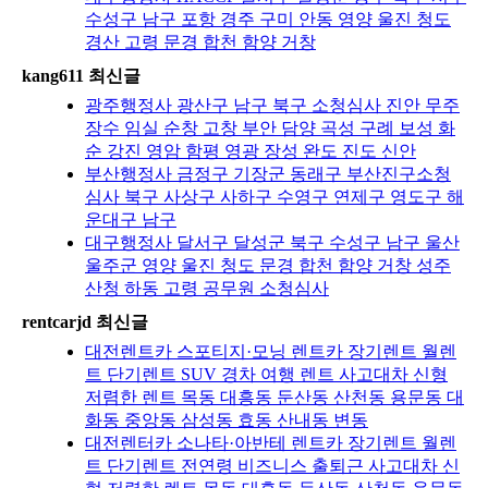
수성구 남구 포항 경주 구미 안동 영양 울진 청도
경산 고령 문경 합천 함양 거창
kang611 최신글
광주행정사 광산구 남구 북구 소청심사 진안 무주
장수 임실 순창 고창 부안 담양 곡성 구례 보성 화
순 강진 영암 함평 영광 장성 완도 진도 신안
부산행정사 금정구 기장군 동래구 부산진구소청
심사 북구 사상구 사하구 수영구 연제구 영도구 해
운대구 남구
대구행정사 달서구 달성군 북구 수성구 남구 울산
울주군 영양 울진 청도 문경 합천 함양 거창 성주
산청 하동 고령 공무원 소청심사
rentcarjd 최신글
대전렌트카 스포티지·모닝 렌트카 장기렌트 월렌
트 단기렌트 SUV 경차 여행 렌트 사고대차 신형
저렴한 렌트 목동 대흥동 둔산동 산천동 용문동 대
화동 중앙동 삼성동 효동 산내동 변동
대전렌터카 소나타·아반테 렌트카 장기렌트 월렌
트 단기렌트 전연령 비즈니스 출퇴근 사고대차 신