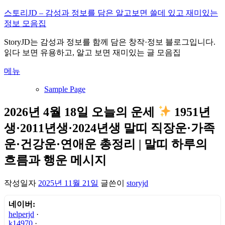
내
스토리JD – 감성과 정보를 담은 알고보면 쓸데 있고 재미있는
용
정보 모음집
으
StoryJD는 감성과 정보를 함께 담은 창작·정보 블로그입니다.
로
읽다 보면 유용하고, 알고 보면 재미있는 글 모음집
바
로
메뉴
가
기
Sample Page
2026년 4월 18일 오늘의 운세
1951년
생·2011년생·2024년생 말띠 직장운·가족
운·건강운·연애운 총정리 | 말띠 하루의
흐름과 행운 메시지
작성일자
2025년 11월 21일
글쓴이
storyjd
네이버:
helperjd
·
k14970
·