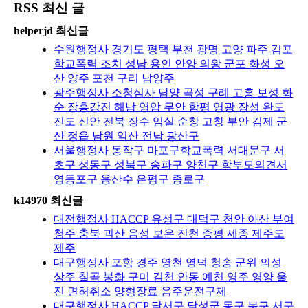
RSS 최신 글
helperjd 최신글
수원행정사 경기도 평택 부천 광명 고양 파주 김포
학교폭력 조치 성남 용인 안양 의왕 군포 화성 오
산 양주 포천 구리 남양주
광주행정사 소청심사 담양 곡성 구례 고흥 보성 화
순 장흥강진 해남 영암 무안 함평 영광 장성 완도
진도 신안 전북 장수 임실 순창 고창 부안 김제 군
산 정읍 남원 익산 전남 광산구
서울행정사 동작구 마포구학교폭력 서대문구 서
초구 성동구 성북구 송파구 양천구 학부모의견서
영등포구 용산수 은평구 종로구
k14970 최신글
대전행정사 HACCP 유성구 대덕구 천안 아산 부여
청주 충북 괴산 음성 보은 진천 증평 세종 제주도
제주
대구행정사 포항 경주 영천 영덕 청송 군위 의성
상주 칠곡 봉화 구미 김천 안동 예천 영주 영양 울
진 면허취소 양형장료 음주운전구제
대구행정사 HACCP 달서구 달성군 동구 북구 서구