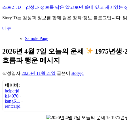
내
스토리JD – 감성과 정보를 담은 알고보면 쓸데 있고 재미있는 
용
StoryJD는 감성과 정보를 함께 담은 창작·정보 블로그입니다.
으
로
메뉴
바
로
Sample Page
가
기
2026년 4월 7일 오늘의 운세
1975년생
흐름과 행운 메시지
작성일자
2025년 11월 21일
글쓴이
storyjd
네이버:
helperjd
·
k14970
·
kang611
·
rentcarjd