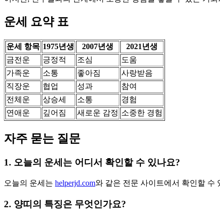
운세 요약 표
운세 항목
1975년생
2007년생
2021년생
금전운
긍정적
조심
도움
가족운
소통
좋아짐
사랑받음
직장운
협업
성과
참여
전체운
상승세
소통
경험
연애운
깊어짐
새로운 감정
소중한 경험
자주 묻는 질문
1. 오늘의 운세는 어디서 확인할 수 있나요?
오늘의 운세는
helperjd.com
와 같은 전문 사이트에서 확인할 수 
2. 양띠의 특징은 무엇인가요?