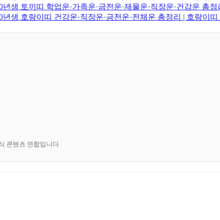
·2010년생 토끼띠 학업운·가족운·금전운·재물운·직장운·건강운 총정
·2010년생 호랑이띠 건강운·직장운·금전운·전체운 총정리 | 호랑이
공식 콘텐츠 연합입니다.