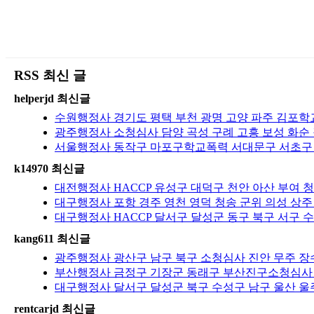
RSS 최신 글
helperjd 최신글
수원행정사 경기도 평택 부천 광명 고양 파주 김포학교
광주행정사 소청심사 담양 곡성 구례 고흥 보성 화순 
서울행정사 동작구 마포구학교폭력 서대문구 서초구 
k14970 최신글
대전행정사 HACCP 유성구 대덕구 천안 아산 부여 청
대구행정사 포항 경주 영천 영덕 청송 군위 의성 상주
대구행정사 HACCP 달서구 달성군 동구 북구 서구 수
kang611 최신글
광주행정사 광산구 남구 북구 소청심사 진안 무주 장수
부산행정사 금정구 기장군 동래구 부산진구소청심사 
대구행정사 달서구 달성군 북구 수성구 남구 울산 울주
rentcarjd 최신글