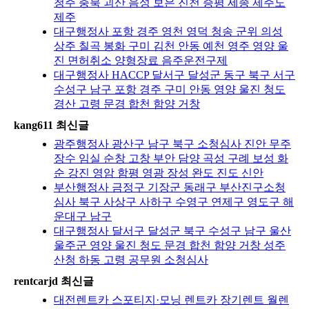
청주 충북 괴산 음성 보은 진천 증평 세종 제주도
제주
대구행정사 포항 경주 영천 영덕 청송 군위 의성
상주 칠곡 봉화 구미 김천 안동 예천 영주 영양 울
진 면허취소 양형장료 음주운전구제
대구행정사 HACCP 달서구 달성군 동구 북구 서구
수성구 남구 포항 경주 구미 안동 영양 울진 청도
경산 고령 문경 합천 함양 거창
kang611 최신글
광주행정사 광산구 남구 북구 소청심사 진안 무주
장수 임실 순창 고창 부안 담양 곡성 구례 보성 화
순 강진 영암 함평 영광 장성 완도 진도 신안
부산행정사 금정구 기장군 동래구 부산진구소청
심사 북구 사상구 사하구 수영구 연제구 영도구 해
운대구 남구
대구행정사 달서구 달성군 북구 수성구 남구 울산
울주군 영양 울진 청도 문경 합천 함양 거창 성주
산청 하동 고령 공무원 소청심사
rentcarjd 최신글
대전렌트카 스포티지·모닝 렌트카 장기렌트 월렌