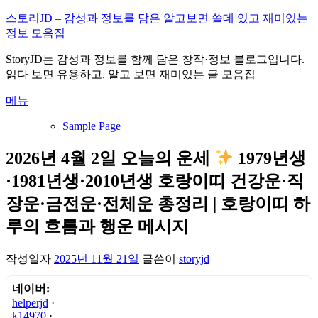
내
스토리JD – 감성과 정보를 담은 알고보면 쓸데 있고 재미있는
용
정보 모음집
으
StoryJD는 감성과 정보를 함께 담은 창작·정보 블로그입니다.
로
읽다 보면 유용하고, 알고 보면 재미있는 글 모음집
바
로
메뉴
가
기
Sample Page
2026년 4월 2일 오늘의 운세
1979년생
·1981년생·2010년생 호랑이띠 건강운·직
장운·금전운·전체운 총정리 | 호랑이띠 하
루의 흐름과 행운 메시지
작성일자
2025년 11월 21일
글쓴이
storyjd
네이버:
helperjd
·
k14970
·